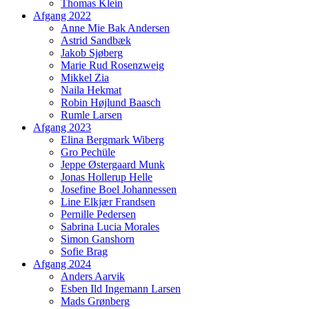
Thomas Klein
Afgang 2022
Anne Mie Bak Andersen
Astrid Sandbæk
Jakob Sjøberg
Marie Rud Rosenzweig
Mikkel Zia
Naila Hekmat
Robin Højlund Baasch
Rumle Larsen
Afgang 2023
Elina Bergmark Wiberg
Gro Pechüle
Jeppe Østergaard Munk
Jonas Hollerup Helle
Josefine Boel Johannessen
Line Elkjær Frandsen
Pernille Pedersen
Sabrina Lucia Morales
Simon Ganshorn
Sofie Brag
Afgang 2024
Anders Aarvik
Esben Ild Ingemann Larsen
Mads Grønberg