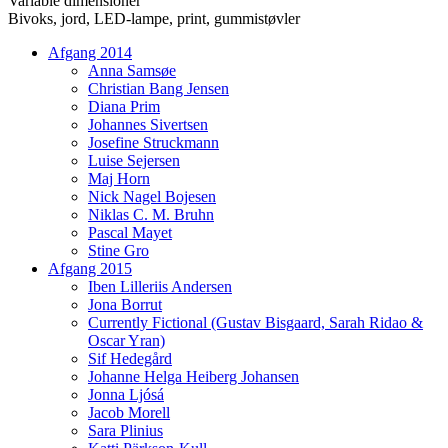
Variable dimensioner
Bivoks, jord, LED-lampe, print, gummistøvler
Afgang 2014
Anna Samsøe
Christian Bang Jensen
Diana Prim
Johannes Sivertsen
Josefine Struckmann
Luise Sejersen
Maj Horn
Nick Nagel Bojesen
Niklas C. M. Bruhn
Pascal Mayet
Stine Gro
Afgang 2015
Iben Lilleriis Andersen
Jona Borrut
Currently Fictional (Gustav Bisgaard, Sarah Ridao &
Oscar Yran)
Sif Hedegård
Johanne Helga Heiberg Johansen
Jonna Ljósá
Jacob Morell
Sara Plinius