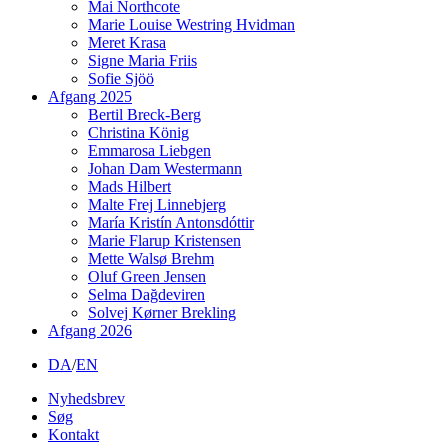
Mai Northcote
Marie Louise Westring Hvidman
Meret Krasa
Signe Maria Friis
Sofie Sjöö
Afgang 2025
Bertil Breck-Berg
Christina König
Emmarosa Liebgen
Johan Dam Westermann
Mads Hilbert
Malte Frej Linnebjerg
María Kristín Antonsdóttir
Marie Flarup Kristensen
Mette Walsø Brehm
Oluf Green Jensen
Selma Dağdeviren
Solvej Kørner Brekling
Afgang 2026
DA
/
EN
Nyhedsbrev
Søg
Kontakt