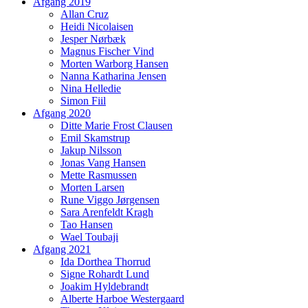
Afgang 2019
Allan Cruz
Heidi Nicolaisen
Jesper Nørbæk
Magnus Fischer Vind
Morten Warborg Hansen
Nanna Katharina Jensen
Nina Helledie
Simon Fiil
Afgang 2020
Ditte Marie Frost Clausen
Emil Skamstrup
Jakup Nilsson
Jonas Vang Hansen
Mette Rasmussen
Morten Larsen
Rune Viggo Jørgensen
Sara Arenfeldt Kragh
Tao Hansen
Wael Toubaji
Afgang 2021
Ida Dorthea Thorrud
Signe Rohardt Lund
Joakim Hyldebrandt
Alberte Harboe Westergaard