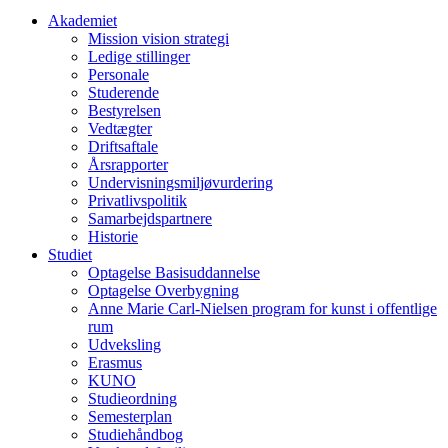
Akademiet
Mission vision strategi
Ledige stillinger
Personale
Studerende
Bestyrelsen
Vedtægter
Driftsaftale
Årsrapporter
Undervisningsmiljøvurdering
Privatlivspolitik
Samarbejdspartnere
Historie
Studiet
Optagelse Basisuddannelse
Optagelse Overbygning
Anne Marie Carl-Nielsen program for kunst i offentlige
rum
Udveksling
Erasmus
KUNO
Studieordning
Semesterplan
Studiehåndbog