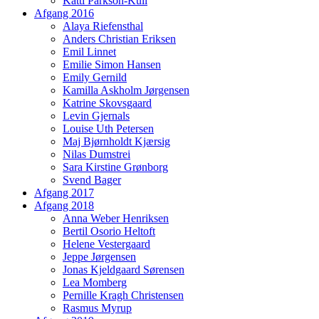
Katti Pärkson-Kull
Afgang 2016
Alaya Riefensthal
Anders Christian Eriksen
Emil Linnet
Emilie Simon Hansen
Emily Gernild
Kamilla Askholm Jørgensen
Katrine Skovsgaard
Levin Gjernals
Louise Uth Petersen
Maj Bjørnholdt Kjærsig
Nilas Dumstrei
Sara Kirstine Grønborg
Svend Bager
Afgang 2017
Afgang 2018
Anna Weber Henriksen
Bertil Osorio Heltoft
Helene Vestergaard
Jeppe Jørgensen
Jonas Kjeldgaard Sørensen
Lea Momberg
Pernille Kragh Christensen
Rasmus Myrup