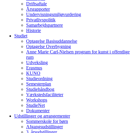
Driftsaftale
Årsrapporter
Undervisningsmiljøvurdering
Privatlivspolitik
Samarbejdspartnere
Historie
Studiet
Optagelse Basisuddannelse
Optagelse Overbygning
Anne Marie Carl-Nielsen program for kunst i offentlige
rum
Udveksling
Erasmus
KUNO
Studieordning
Semesterplan
Studiehåndbog
Værkstedsfaciliteter
Workshops
StudieNet
Dokumenter
Udstillinger og arrangementer
Sommerskole for børn
Afgangsudstillinger
3. årsudstillinger