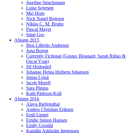
Josefine Struckmann
Luise Sejersen
Maj Horn
Nick Nagel Bojesen
Niklas C. M. Bruhn
Pascal Mayet
Stine Gro
Afgang 2015
Iben Lilleriis Andersen
Jona Borrut
Currently Fictional (Gustav Bisgaard, Sarah Ridao &
Oscar Yran)
Sif Hedegård
Johanne Helga Heiberg Johansen
Jonna Ljósá
Jacob Morell
Sara Plinius
Katti Pärkson-Kull
Afgang 2016
Alaya Riefensthal
Anders Christian Eriksen
Emil Linnet
Emilie Simon Hansen
Emily Gernild
Kamilla Askholm Jørgensen