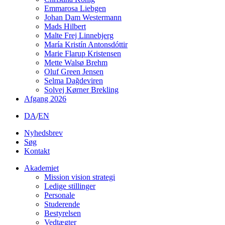
Emmarosa Liebgen
Johan Dam Westermann
Mads Hilbert
Malte Frej Linnebjerg
María Kristín Antonsdóttir
Marie Flarup Kristensen
Mette Walsø Brehm
Oluf Green Jensen
Selma Dağdeviren
Solvej Kørner Brekling
Afgang 2026
DA
/
EN
Nyhedsbrev
Søg
Kontakt
Akademiet
Mission vision strategi
Ledige stillinger
Personale
Studerende
Bestyrelsen
Vedtægter