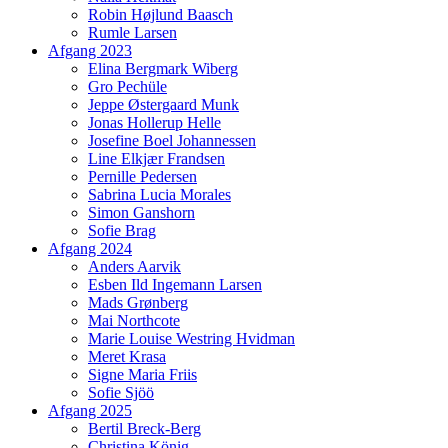
Robin Højlund Baasch
Rumle Larsen
Afgang 2023
Elina Bergmark Wiberg
Gro Pechüle
Jeppe Østergaard Munk
Jonas Hollerup Helle
Josefine Boel Johannessen
Line Elkjær Frandsen
Pernille Pedersen
Sabrina Lucia Morales
Simon Ganshorn
Sofie Brag
Afgang 2024
Anders Aarvik
Esben Ild Ingemann Larsen
Mads Grønberg
Mai Northcote
Marie Louise Westring Hvidman
Meret Krasa
Signe Maria Friis
Sofie Sjöö
Afgang 2025
Bertil Breck-Berg
Christina König