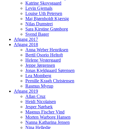
Katrine Skovsgaard
Levin Gjernals
Louise Uth Petersen
Maj Bjørnholdt Kjærsig
Nilas Dumstrei
Sara Kirstine Grønborg
Svend Bager
Afgang 2017
Afgang 2018
Anna Weber Henriksen
Bertil Osorio Heltoft
Helene Vestergaard
Jeppe Jørgensen
Jonas Kjeldgaard Sørensen
Lea Momberg
Pernille Kragh Christensen
Rasmus Myrup
Afgang 2019
Allan Cruz
Heidi Nicolaisen
Jesper Nørbæk
Magnus Fischer Vind
Morten Warborg Hansen
Nanna Katharina Jensen
Nina Helledie