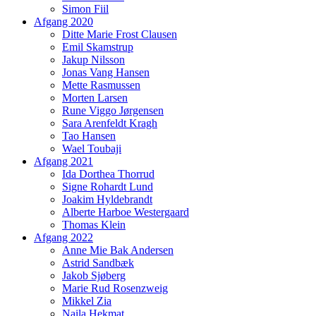
Simon Fiil
Afgang 2020
Ditte Marie Frost Clausen
Emil Skamstrup
Jakup Nilsson
Jonas Vang Hansen
Mette Rasmussen
Morten Larsen
Rune Viggo Jørgensen
Sara Arenfeldt Kragh
Tao Hansen
Wael Toubaji
Afgang 2021
Ida Dorthea Thorrud
Signe Rohardt Lund
Joakim Hyldebrandt
Alberte Harboe Westergaard
Thomas Klein
Afgang 2022
Anne Mie Bak Andersen
Astrid Sandbæk
Jakob Sjøberg
Marie Rud Rosenzweig
Mikkel Zia
Naila Hekmat