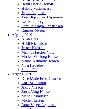
Bertil Osorio Heltoft
Helene Vestergaard
Jeppe Jørgensen
Jonas Kjeldgaard Sørensen
Lea Momberg
Pernille Kragh Christensen
Rasmus Myrup
Afgang 2019
Allan Cruz
Heidi Nicolaisen
Jesper Nørbæk
Magnus Fischer Vind
Morten Warborg Hansen
Nanna Katharina Jensen
Nina Helledie
Simon Fiil
Afgang 2020
Ditte Marie Frost Clausen
Emil Skamstrup
Jakup Nilsson
Jonas Vang Hansen
Mette Rasmussen
Morten Larsen
Rune Viggo Jørgensen