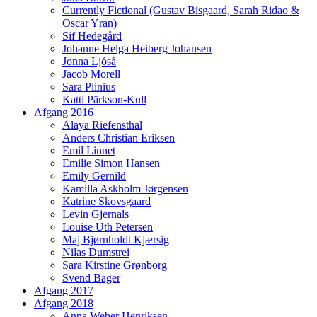
Currently Fictional (Gustav Bisgaard, Sarah Ridao &
Oscar Yran)
Sif Hedegård
Johanne Helga Heiberg Johansen
Jonna Ljósá
Jacob Morell
Sara Plinius
Katti Pärkson-Kull
Afgang 2016
Alaya Riefensthal
Anders Christian Eriksen
Emil Linnet
Emilie Simon Hansen
Emily Gernild
Kamilla Askholm Jørgensen
Katrine Skovsgaard
Levin Gjernals
Louise Uth Petersen
Maj Bjørnholdt Kjærsig
Nilas Dumstrei
Sara Kirstine Grønborg
Svend Bager
Afgang 2017
Afgang 2018
Anna Weber Henriksen