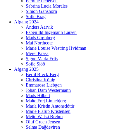
Pernille Pedersen
Sabrina Lucia Morales
Simon Ganshorn
Sofie Brag
Afgang 2024
Anders Aarvik
Esben Ild Ingemann Larsen
Mads Grønberg
Mai Northcote
Marie Louise Westring Hvidman
Meret Krasa
Signe Maria Friis
Sofie Sjöö
Afgang 2025
Bertil Breck-Berg
Christina König
Emmarosa Liebgen
Johan Dam Westermann
Mads Hilbert
Malte Frej Linnebjerg
María Kristín Antonsdóttir
Marie Flarup Kristensen
Mette Walsø Brehm
Oluf Green Jensen
Selma Dağdeviren