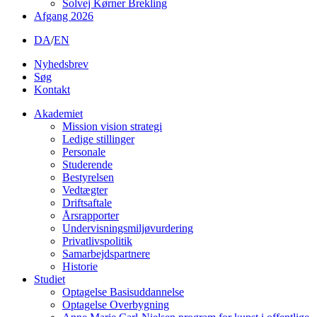
Solvej Kørner Brekling
Afgang 2026
DA
/
EN
Nyhedsbrev
Søg
Kontakt
Akademiet
Mission vision strategi
Ledige stillinger
Personale
Studerende
Bestyrelsen
Vedtægter
Driftsaftale
Årsrapporter
Undervisningsmiljøvurdering
Privatlivspolitik
Samarbejdspartnere
Historie
Studiet
Optagelse Basisuddannelse
Optagelse Overbygning