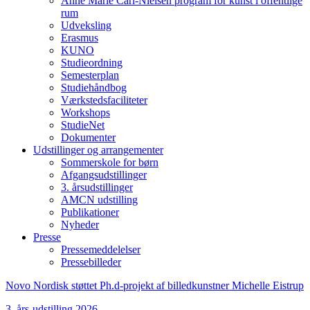
Anne Marie Carl-Nielsen program for kunst i offentlige
rum
Udveksling
Erasmus
KUNO
Studieordning
Semesterplan
Studiehåndbog
Værkstedsfaciliteter
Workshops
StudieNet
Dokumenter
Udstillinger og arrangementer
Sommerskole for børn
Afgangsudstillinger
3. årsudstillinger
AMCN udstilling
Publikationer
Nyheder
Presse
Pressemeddelelser
Pressebilleder
Novo Nordisk støttet Ph.d-projekt af billedkunstner Michelle Eistrup
3. års-udstilling 2026