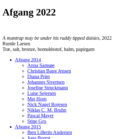
Afgang 2022
A mantrap may be under his ruddy tipped daisies
, 2022
Rumle Larsen
Træ, salt, bronze, bomuldsstof, halm, papirgarn
Afgang 2014
Anna Samsøe
Christian Bang Jensen
Diana Prim
Johannes Sivertsen
Josefine Struckmann
Luise Sejersen
Maj Horn
Nick Nagel Bojesen
Niklas C. M. Bruhn
Pascal Mayet
Stine Gro
Afgang 2015
Iben Lilleriis Andersen
Jona Borrut