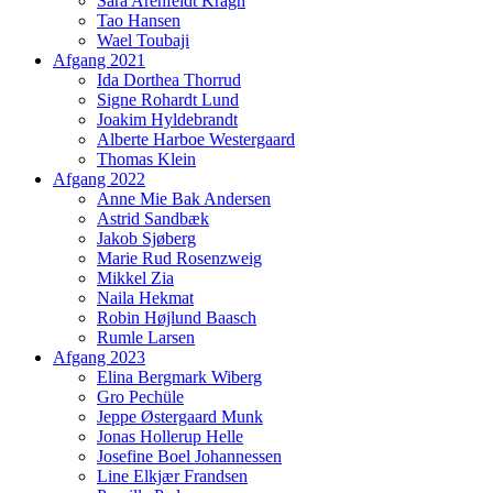
Sara Arenfeldt Kragh
Tao Hansen
Wael Toubaji
Afgang 2021
Ida Dorthea Thorrud
Signe Rohardt Lund
Joakim Hyldebrandt
Alberte Harboe Westergaard
Thomas Klein
Afgang 2022
Anne Mie Bak Andersen
Astrid Sandbæk
Jakob Sjøberg
Marie Rud Rosenzweig
Mikkel Zia
Naila Hekmat
Robin Højlund Baasch
Rumle Larsen
Afgang 2023
Elina Bergmark Wiberg
Gro Pechüle
Jeppe Østergaard Munk
Jonas Hollerup Helle
Josefine Boel Johannessen
Line Elkjær Frandsen