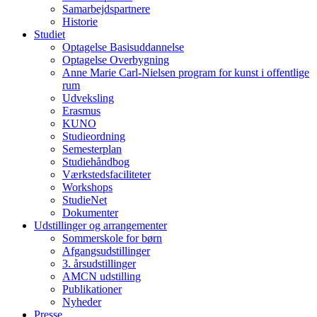
Samarbejdspartnere
Historie
Studiet
Optagelse Basisuddannelse
Optagelse Overbygning
Anne Marie Carl-Nielsen program for kunst i offentlige
rum
Udveksling
Erasmus
KUNO
Studieordning
Semesterplan
Studiehåndbog
Værkstedsfaciliteter
Workshops
StudieNet
Dokumenter
Udstillinger og arrangementer
Sommerskole for børn
Afgangsudstillinger
3. årsudstillinger
AMCN udstilling
Publikationer
Nyheder
Presse