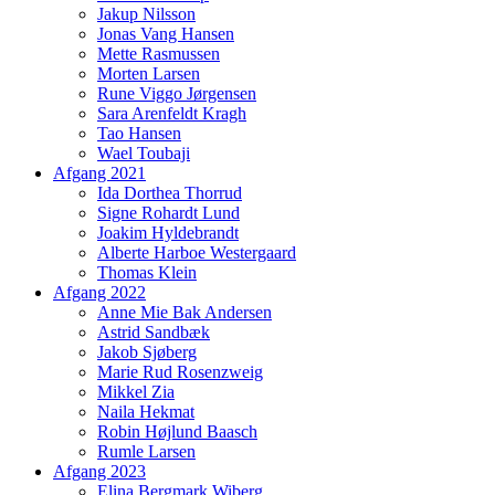
Jakup Nilsson
Jonas Vang Hansen
Mette Rasmussen
Morten Larsen
Rune Viggo Jørgensen
Sara Arenfeldt Kragh
Tao Hansen
Wael Toubaji
Afgang 2021
Ida Dorthea Thorrud
Signe Rohardt Lund
Joakim Hyldebrandt
Alberte Harboe Westergaard
Thomas Klein
Afgang 2022
Anne Mie Bak Andersen
Astrid Sandbæk
Jakob Sjøberg
Marie Rud Rosenzweig
Mikkel Zia
Naila Hekmat
Robin Højlund Baasch
Rumle Larsen
Afgang 2023
Elina Bergmark Wiberg