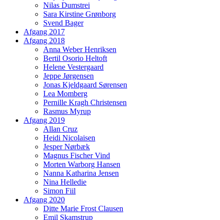
Nilas Dumstrei
Sara Kirstine Grønborg
Svend Bager
Afgang 2017
Afgang 2018
Anna Weber Henriksen
Bertil Osorio Heltoft
Helene Vestergaard
Jeppe Jørgensen
Jonas Kjeldgaard Sørensen
Lea Momberg
Pernille Kragh Christensen
Rasmus Myrup
Afgang 2019
Allan Cruz
Heidi Nicolaisen
Jesper Nørbæk
Magnus Fischer Vind
Morten Warborg Hansen
Nanna Katharina Jensen
Nina Helledie
Simon Fiil
Afgang 2020
Ditte Marie Frost Clausen
Emil Skamstrup