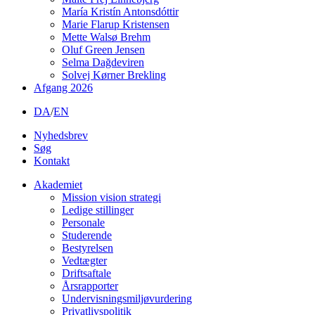
María Kristín Antonsdóttir
Marie Flarup Kristensen
Mette Walsø Brehm
Oluf Green Jensen
Selma Dağdeviren
Solvej Kørner Brekling
Afgang 2026
DA
/
EN
Nyhedsbrev
Søg
Kontakt
Akademiet
Mission vision strategi
Ledige stillinger
Personale
Studerende
Bestyrelsen
Vedtægter
Driftsaftale
Årsrapporter
Undervisningsmiljøvurdering
Privatlivspolitik