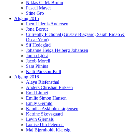
Niklas C. M. Bruhn
Pascal Mayet
Stine Gro
Afgang 2015
Iben Lilleriis Andersen
Jona Borrut
Currently Fictional (Gustav Bisgaard, Sarah Ridao &
Oscar Yran)
Sif Hedegård
Johanne Helga Heiberg Johansen
Jonna Ljósá
Jacob Morell
Sara Plinius
Katti Pärkson-Kull
Afgang 2016
Alaya Riefensthal
Anders Christian Eriksen
Emil Linnet
Emilie Simon Hansen
Emily Gernild
Kamilla Askholm Jørgensen
Katrine Skovsgaard
Levin Gjernals
Louise Uth Petersen
Maj Bjørnholdt Kjærsig