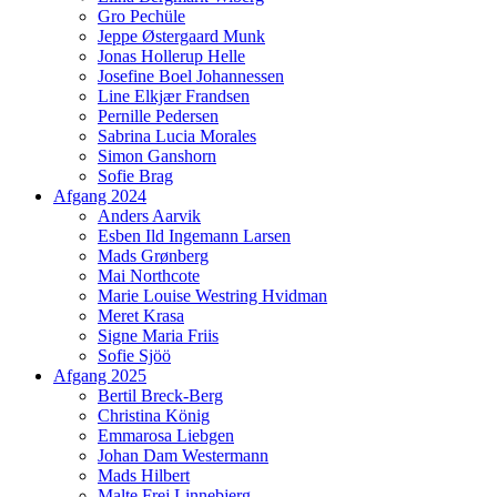
Gro Pechüle
Jeppe Østergaard Munk
Jonas Hollerup Helle
Josefine Boel Johannessen
Line Elkjær Frandsen
Pernille Pedersen
Sabrina Lucia Morales
Simon Ganshorn
Sofie Brag
Afgang 2024
Anders Aarvik
Esben Ild Ingemann Larsen
Mads Grønberg
Mai Northcote
Marie Louise Westring Hvidman
Meret Krasa
Signe Maria Friis
Sofie Sjöö
Afgang 2025
Bertil Breck-Berg
Christina König
Emmarosa Liebgen
Johan Dam Westermann
Mads Hilbert
Malte Frej Linnebjerg