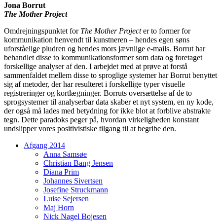
Jona Borrut
The Mother Project
Omdrejningspunktet for
The Mother Project
er to former for
kommunikation henvendt til kunstneren – hendes egen søns
uforståelige pludren og hendes mors jævnlige e-mails. Borrut har
behandlet disse to kommunikationsformer som data og foretaget
forskellige analyser af den. I arbejdet med at prøve at forstå
sammenfaldet mellem disse to sproglige systemer har Borrut benyttet
sig af metoder, der har resulteret i forskellige typer visuelle
registreringer og kortlægninger. Borruts oversættelse af de to
sprogsystemer til analyserbar data skaber et nyt system, en ny kode,
der også må lades med betydning for ikke blot at forblive abstrakte
tegn. Dette paradoks peger på, hvordan virkeligheden konstant
undslipper vores positivistiske tilgang til at begribe den.
Afgang 2014
Anna Samsøe
Christian Bang Jensen
Diana Prim
Johannes Sivertsen
Josefine Struckmann
Luise Sejersen
Maj Horn
Nick Nagel Bojesen