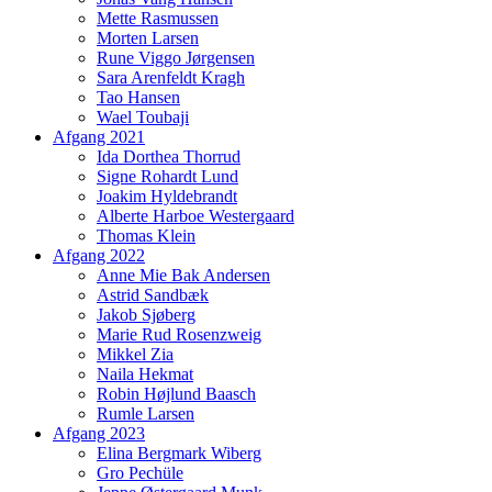
Mette Rasmussen
Morten Larsen
Rune Viggo Jørgensen
Sara Arenfeldt Kragh
Tao Hansen
Wael Toubaji
Afgang 2021
Ida Dorthea Thorrud
Signe Rohardt Lund
Joakim Hyldebrandt
Alberte Harboe Westergaard
Thomas Klein
Afgang 2022
Anne Mie Bak Andersen
Astrid Sandbæk
Jakob Sjøberg
Marie Rud Rosenzweig
Mikkel Zia
Naila Hekmat
Robin Højlund Baasch
Rumle Larsen
Afgang 2023
Elina Bergmark Wiberg
Gro Pechüle