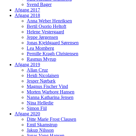
Svend Bager
Afgang 2017
Afgang 2018
Anna Weber Henriksen
Bertil Osorio Heltoft
Helene Vestergaard
Jeppe Jørgensen
Jonas Kjeldgaard Sørensen
Lea Momberg
Pernille Kragh Christensen
Rasmus Myrup
Afgang 2019
Allan Cruz
Heidi Nicolaisen
Jesper Nørbæk
Magnus Fischer Vind
Morten Warborg Hansen
Nanna Katharina Jensen
Nina Helledie
Simon Fiil
Afgang 2020
Ditte Marie Frost Clausen
Emil Skamstrup
Jakup Nilsson
Jonas Vang Hansen