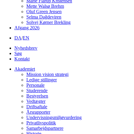
Marie Flarup Kristensen
Mette Walsø Brehm
Oluf Green Jensen
Selma Dağdeviren
Solvej Kørner Brekling
Afgang 2026
DA
/
EN
Nyhedsbrev
Søg
Kontakt
Akademiet
Mission vision strategi
Ledige stillinger
Personale
Studerende
Bestyrelsen
Vedtægter
Driftsaftale
Årsrapporter
Undervisningsmiljøvurdering
Privatlivspolitik
Samarbejdspartnere
Historie