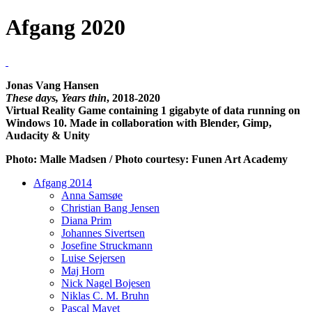
Afgang 2020
Jonas Vang Hansen
These days, Years thin
, 2018-2020
Virtual Reality Game containing 1 gigabyte of data running on
Windows 10. Made in collaboration with Blender, Gimp,
Audacity & Unity
Photo: Malle Madsen / Photo courtesy: Funen Art Academy
Afgang 2014
Anna Samsøe
Christian Bang Jensen
Diana Prim
Johannes Sivertsen
Josefine Struckmann
Luise Sejersen
Maj Horn
Nick Nagel Bojesen
Niklas C. M. Bruhn
Pascal Mayet