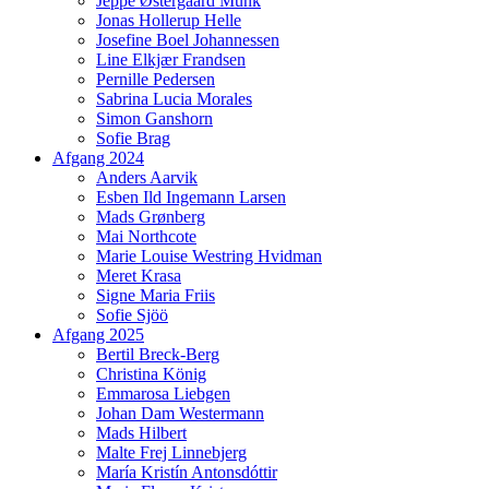
Jeppe Østergaard Munk
Jonas Hollerup Helle
Josefine Boel Johannessen
Line Elkjær Frandsen
Pernille Pedersen
Sabrina Lucia Morales
Simon Ganshorn
Sofie Brag
Afgang 2024
Anders Aarvik
Esben Ild Ingemann Larsen
Mads Grønberg
Mai Northcote
Marie Louise Westring Hvidman
Meret Krasa
Signe Maria Friis
Sofie Sjöö
Afgang 2025
Bertil Breck-Berg
Christina König
Emmarosa Liebgen
Johan Dam Westermann
Mads Hilbert
Malte Frej Linnebjerg
María Kristín Antonsdóttir