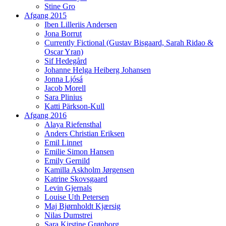
Stine Gro
Afgang 2015
Iben Lilleriis Andersen
Jona Borrut
Currently Fictional (Gustav Bisgaard, Sarah Ridao &
Oscar Yran)
Sif Hedegård
Johanne Helga Heiberg Johansen
Jonna Ljósá
Jacob Morell
Sara Plinius
Katti Pärkson-Kull
Afgang 2016
Alaya Riefensthal
Anders Christian Eriksen
Emil Linnet
Emilie Simon Hansen
Emily Gernild
Kamilla Askholm Jørgensen
Katrine Skovsgaard
Levin Gjernals
Louise Uth Petersen
Maj Bjørnholdt Kjærsig
Nilas Dumstrei
Sara Kirstine Grønborg