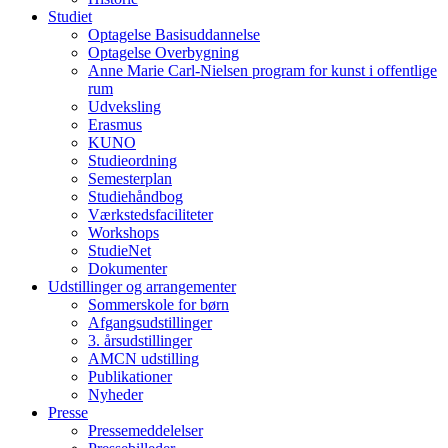
Studiet
Optagelse Basisuddannelse
Optagelse Overbygning
Anne Marie Carl-Nielsen program for kunst i offentlige
rum
Udveksling
Erasmus
KUNO
Studieordning
Semesterplan
Studiehåndbog
Værkstedsfaciliteter
Workshops
StudieNet
Dokumenter
Udstillinger og arrangementer
Sommerskole for børn
Afgangsudstillinger
3. årsudstillinger
AMCN udstilling
Publikationer
Nyheder
Presse
Pressemeddelelser