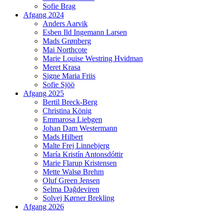
Sofie Brag
Afgang 2024
Anders Aarvik
Esben Ild Ingemann Larsen
Mads Grønberg
Mai Northcote
Marie Louise Westring Hvidman
Meret Krasa
Signe Maria Friis
Sofie Sjöö
Afgang 2025
Bertil Breck-Berg
Christina König
Emmarosa Liebgen
Johan Dam Westermann
Mads Hilbert
Malte Frej Linnebjerg
María Kristín Antonsdóttir
Marie Flarup Kristensen
Mette Walsø Brehm
Oluf Green Jensen
Selma Dağdeviren
Solvej Kørner Brekling
Afgang 2026