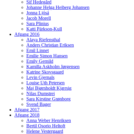
Sif Hedegård
Johanne Helga Heiberg Johansen
Jonna Ljósá
Jacob Morell
Sara Plinius
Katti Pärkson-Kull
Afgang 2016
Alaya Riefensthal
Anders Christian Eriksen
Emil Linnet
Emilie Simon Hansen
Emily Gernild
Kamilla Askholm Jørgensen
Katrine Skovsgaard
Levin Gjernals
Louise Uth Petersen
Maj Bjørnholdt Kjærsig
Nilas Dumstrei
Sara Kirstine Grønborg
Svend Bager
Afgang 2017
Afgang 2018
Anna Weber Henriksen
Bertil Osorio Heltoft
Helene Vestergaard