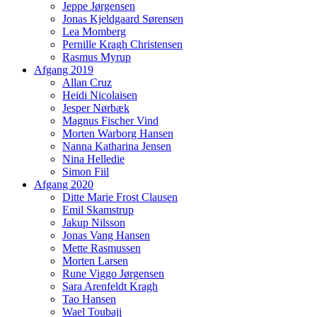
Jeppe Jørgensen
Jonas Kjeldgaard Sørensen
Lea Momberg
Pernille Kragh Christensen
Rasmus Myrup
Afgang 2019
Allan Cruz
Heidi Nicolaisen
Jesper Nørbæk
Magnus Fischer Vind
Morten Warborg Hansen
Nanna Katharina Jensen
Nina Helledie
Simon Fiil
Afgang 2020
Ditte Marie Frost Clausen
Emil Skamstrup
Jakup Nilsson
Jonas Vang Hansen
Mette Rasmussen
Morten Larsen
Rune Viggo Jørgensen
Sara Arenfeldt Kragh
Tao Hansen
Wael Toubaji