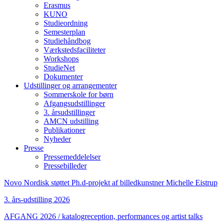
Erasmus
KUNO
Studieordning
Semesterplan
Studiehåndbog
Værkstedsfaciliteter
Workshops
StudieNet
Dokumenter
Udstillinger og arrangementer
Sommerskole for børn
Afgangsudstillinger
3. årsudstillinger
AMCN udstilling
Publikationer
Nyheder
Presse
Pressemeddelelser
Pressebilleder
Novo Nordisk støttet Ph.d-projekt af billedkunstner Michelle Eistrup
3. års-udstilling 2026
AFGANG 2026 / katalogreception, performances og artist talks