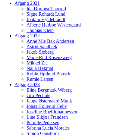
Afgang 2021
Ida Dorthea Thorrud
Signe Rohardt Lund
Joakim Hyldebrandt
Alberte Harboe Westergaard
Thomas Klein
Afgang 2022
Anne Mie Bak Andersen
Astrid Sandbæk
Jakob Sjøberg
Marie Rud Rosenzweig
Mikkel Zia
Naila Hekmat
Robin Højlund Baasch
Rumle Larsen
Afgang 2023
Elina Bergmark Wiberg
Gro Pechüle
Jeppe Østergaard Munk
Jonas Hollerup Helle
Josefine Boel Johannessen
Line Elkjær Frandsen
Pernille Pedersen
Sabrina Lucia Morales
Simon Ganshorn