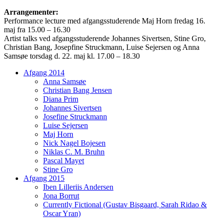
Arrangementer:
Performance lecture med afgangsstuderende Maj Horn fredag 16.
maj fra 15.00 – 16.30
Artist talks ved afgangsstuderende Johannes Sivertsen, Stine Gro,
Christian Bang, Josepfine Struckmann, Luise Sejersen og Anna
Samsøe torsdag d. 22. maj kl. 17.00 – 18.30
Afgang 2014
Anna Samsøe
Christian Bang Jensen
Diana Prim
Johannes Sivertsen
Josefine Struckmann
Luise Sejersen
Maj Horn
Nick Nagel Bojesen
Niklas C. M. Bruhn
Pascal Mayet
Stine Gro
Afgang 2015
Iben Lilleriis Andersen
Jona Borrut
Currently Fictional (Gustav Bisgaard, Sarah Ridao &
Oscar Yran)