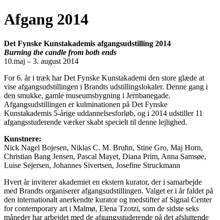
Afgang 2014
Det Fynske Kunstakademis afgangsudstilling 2014
Burning the candle from both ends
10.maj – 3. august 2014
For 6. år i træk har Det Fynske Kunstakademi den store glæde at
vise afgangsudstillingen i Brandts udstillingslokaler. Denne gang i
den smukke, gamle museumsbygning i Jernbanegade.
Afgangsudstillingen er kulminationen på Det Fynske
Kunstakademis 5-årige uddannelsesforløb, og i 2014 udstiller 11
afgangsstuderende værker skabt specielt til denne lejlighed.
Kunstnere:
Nick Nagel Bojesen, Niklas C. M. Bruhn, Stine Gro, Maj Horn,
Christian Bang Jensen, Pascal Mayet, Diana Prim, Anna Samsøe,
Luise Sejersen, Johannes Sivertsen, Josefine Struckmann
Hvert år inviterer akademiet en ekstern kurator, der i samarbejde
med Brandts organiserer afgangsudstillingen. Valget er i år faldet på
den internationalt anerkendte kurator og medstifter af Signal Center
for contemporary art i Malmø, Elena Tzotzi, som de sidste seks
måneder har arbejdet med de afgangsstuderende på det afsluttende