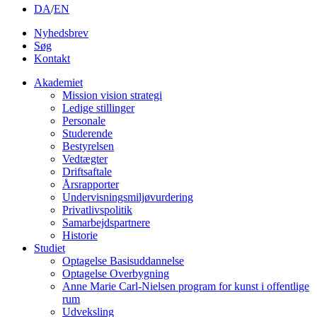
DA
/
EN
Nyhedsbrev
Søg
Kontakt
Akademiet
Mission vision strategi
Ledige stillinger
Personale
Studerende
Bestyrelsen
Vedtægter
Driftsaftale
Årsrapporter
Undervisningsmiljøvurdering
Privatlivspolitik
Samarbejdspartnere
Historie
Studiet
Optagelse Basisuddannelse
Optagelse Overbygning
Anne Marie Carl-Nielsen program for kunst i offentlige
rum
Udveksling