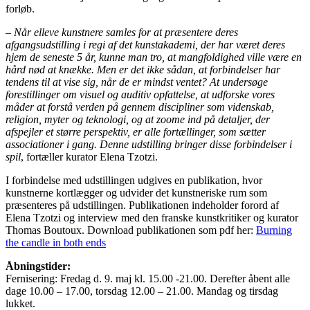
forløb.
–
Når elleve kunstnere samles for at præsentere deres
afgangsudstilling i regi af det kunstakademi, der har været deres
hjem de seneste 5 år, kunne man tro, at mangfoldighed ville være en
hård nød at knække. Men er det ikke sådan, at forbindelser har
tendens til at vise sig, når de er mindst ventet? At undersøge
forestillinger om visuel og auditiv opfattelse, at udforske vores
måder at forstå verden på gennem discipliner som videnskab,
religion, myter og teknologi, og at zoome ind på detaljer, der
afspejler et større perspektiv, er alle fortællinger, som sætter
associationer i gang. Denne udstilling bringer disse forbindelser i
spil
, fortæller kurator Elena Tzotzi.
I forbindelse med udstillingen udgives en publikation, hvor
kunstnerne kortlægger og udvider det kunstneriske rum som
præsenteres på udstillingen. Publikationen indeholder forord af
Elena Tzotzi og interview med den franske kunstkritiker og kurator
Thomas Boutoux. Download publikationen som pdf her:
Burning
the candle in both ends
Åbningstider:
Fernisering: Fredag d. 9. maj kl. 15.00 -21.00. Derefter åbent alle
dage 10.00 – 17.00, torsdag 12.00 – 21.00. Mandag og tirsdag
lukket.