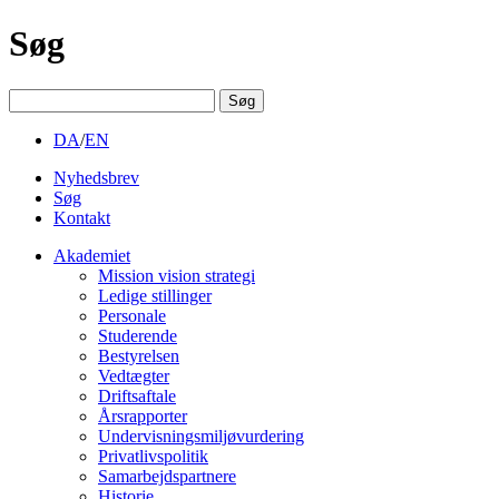
Søg
Søg
efter:
DA
/
EN
Nyhedsbrev
Søg
Kontakt
Akademiet
Mission vision strategi
Ledige stillinger
Personale
Studerende
Bestyrelsen
Vedtægter
Driftsaftale
Årsrapporter
Undervisningsmiljøvurdering
Privatlivspolitik
Samarbejdspartnere
Historie