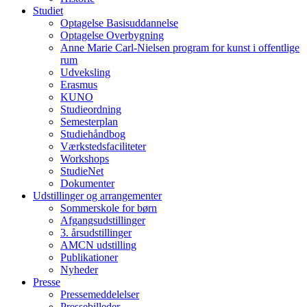
Studiet
Optagelse Basisuddannelse
Optagelse Overbygning
Anne Marie Carl-Nielsen program for kunst i offentlige
rum
Udveksling
Erasmus
KUNO
Studieordning
Semesterplan
Studiehåndbog
Værkstedsfaciliteter
Workshops
StudieNet
Dokumenter
Udstillinger og arrangementer
Sommerskole for børn
Afgangsudstillinger
3. årsudstillinger
AMCN udstilling
Publikationer
Nyheder
Presse
Pressemeddelelser
Pressebilleder