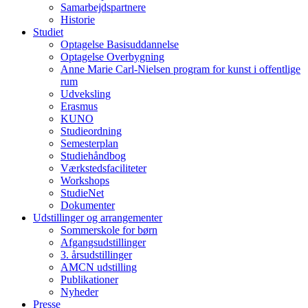
Samarbejdspartnere
Historie
Studiet
Optagelse Basisuddannelse
Optagelse Overbygning
Anne Marie Carl-Nielsen program for kunst i offentlige
rum
Udveksling
Erasmus
KUNO
Studieordning
Semesterplan
Studiehåndbog
Værkstedsfaciliteter
Workshops
StudieNet
Dokumenter
Udstillinger og arrangementer
Sommerskole for børn
Afgangsudstillinger
3. årsudstillinger
AMCN udstilling
Publikationer
Nyheder
Presse