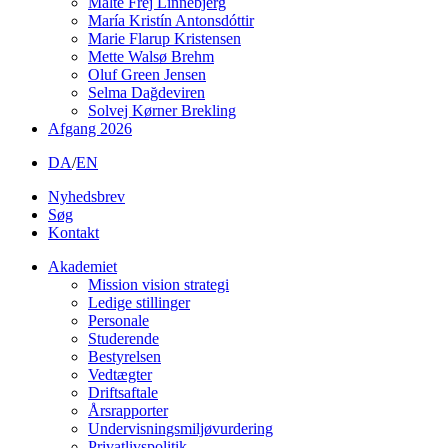
Malte Frej Linnebjerg
María Kristín Antonsdóttir
Marie Flarup Kristensen
Mette Walsø Brehm
Oluf Green Jensen
Selma Dağdeviren
Solvej Kørner Brekling
Afgang 2026
DA
/
EN
Nyhedsbrev
Søg
Kontakt
Akademiet
Mission vision strategi
Ledige stillinger
Personale
Studerende
Bestyrelsen
Vedtægter
Driftsaftale
Årsrapporter
Undervisningsmiljøvurdering
Privatlivspolitik