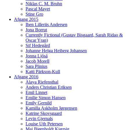
Niklas C. M. Bruhn
Pascal Mayet
Stine Gro
Afgang 2015
Iben Lilleriis Andersen
Jona Borrut
Currently Fictional (Gustav Bisgaard, Sarah Ridao &
Oscar Yran)
Sif Hedegård
Johanne Helga Heiberg Johansen
Jonna Ljósá
Jacob Morell
Sara Plinius
Katti Pärkson-Kull
Afgang 2016
Alaya Riefensthal
Anders Christian Eriksen
Emil Linnet
Emilie Simon Hansen
Emily Gernild
Kamilla Askholm Jørgensen
Katrine Skovsgaard
Levin Gjernals
Louise Uth Petersen
Maj Bjørnholdt Kjærsig