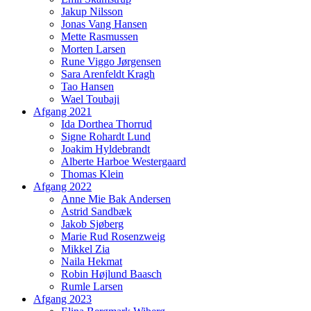
Jakup Nilsson
Jonas Vang Hansen
Mette Rasmussen
Morten Larsen
Rune Viggo Jørgensen
Sara Arenfeldt Kragh
Tao Hansen
Wael Toubaji
Afgang 2021
Ida Dorthea Thorrud
Signe Rohardt Lund
Joakim Hyldebrandt
Alberte Harboe Westergaard
Thomas Klein
Afgang 2022
Anne Mie Bak Andersen
Astrid Sandbæk
Jakob Sjøberg
Marie Rud Rosenzweig
Mikkel Zia
Naila Hekmat
Robin Højlund Baasch
Rumle Larsen
Afgang 2023