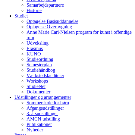
Samarbejdspartnere
Historie
Studiet
Optagelse Basisuddannelse
Optagelse Overbygning
Anne Marie Carl-Nielsen program for kunst i offentlige
rum
Udveksling
Erasmus
KUNO
Studieordning
Semesterplan
Studiehåndbog
Værkstedsfaciliteter
Workshops
StudieNet
Dokumenter
Udstillinger og arrangementer
Sommerskole for børn
Afgangsudstillinger
3. årsudstillinger
AMCN udstilling
Publikationer
Nyheder