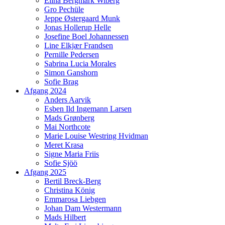
Elina Bergmark Wiberg
Gro Pechüle
Jeppe Østergaard Munk
Jonas Hollerup Helle
Josefine Boel Johannessen
Line Elkjær Frandsen
Pernille Pedersen
Sabrina Lucia Morales
Simon Ganshorn
Sofie Brag
Afgang 2024
Anders Aarvik
Esben Ild Ingemann Larsen
Mads Grønberg
Mai Northcote
Marie Louise Westring Hvidman
Meret Krasa
Signe Maria Friis
Sofie Sjöö
Afgang 2025
Bertil Breck-Berg
Christina König
Emmarosa Liebgen
Johan Dam Westermann
Mads Hilbert