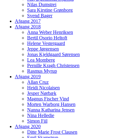
Nilas Dumstrei
Sara Kirstine Grønborg
Svend Bager
Afgang 2017
Afgang 2018
Anna Weber Henriksen
Bertil Osorio Heltoft
Helene Vestergaard
Jeppe Jørgensen
Jonas Kjeldgaard Sørensen
Lea Momberg
Pernille Kragh Christensen
Rasmus Myrup
Afgang 2019
Allan Cruz
Heidi Nicolaisen
Jesper Nørbæk
Magnus Fischer Vind
Morten Warborg Hansen
Nanna Katharina Jensen
Nina Helledie
Simon Fiil
Afgang 2020
Ditte Marie Frost Clausen
Emil Skamstrup