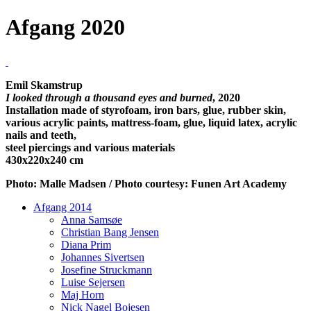
Afgang 2020
Emil Skamstrup
I looked through a thousand eyes and burned
, 2020
Installation made of styrofoam, iron bars, glue, rubber skin,
various acrylic paints, mattress-foam, glue, liquid latex, acrylic
nails and teeth,
steel piercings and various materials
430x220x240 cm
Photo: Malle Madsen / Photo courtesy: Funen Art Academy
Afgang 2014
Anna Samsøe
Christian Bang Jensen
Diana Prim
Johannes Sivertsen
Josefine Struckmann
Luise Sejersen
Maj Horn
Nick Nagel Bojesen