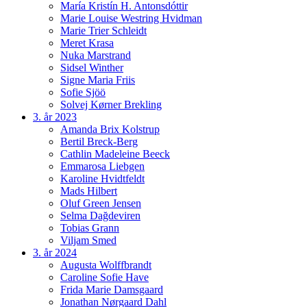
María Kristín H. Antonsdóttir
Marie Louise Westring Hvidman
Marie Trier Schleidt
Meret Krasa
Nuka Marstrand
Sidsel Winther
Signe Maria Friis
Sofie Sjöö
Solvej Kørner Brekling
3. år 2023
Amanda Brix Kolstrup
Bertil Breck-Berg
Cathlin Madeleine Beeck
Emmarosa Liebgen
Karoline Hvidtfeldt
Mads Hilbert
Oluf Green Jensen
Selma Dağdeviren
Tobias Grann
Viljam Smed
3. år 2024
Augusta Wolffbrandt
Caroline Sofie Have
Frida Marie Damsgaard
Jonathan Nørgaard Dahl