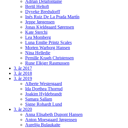
Adrian Delafontaine
Bertil Heltoft
Dyveke Bredsdorff
Inés Ruiz De La Prada Martín
Jeppe Jørgensen
Jonas Kjeldgaard Sørensen
Kate Sterchi
Lea Momberg
Luna Emilie Printz Scales
Morten Warborg Hansen
Nina Helledie
Pernille Kragh Christensen
Rune Elkjær Rasmussen
3. år 2017
3. år 2018
3. år 2019
Alberte Westergaard
Ida Dorthea Thorrud
Joakim Hyldebrandt
Samara Sallam
Signe Rohardt Lund
3. år 2020
Anna Elisabeth Dupont Hansen
Anton Moesgaard Jørgensen
Aurelija Bulaukaite