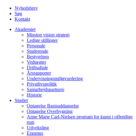
Nyhedsbrev
Søg
Kontakt
Akademiet
Mission vision strategi
Ledige stillinger
Personale
Studerende
Bestyrelsen
Vedtægter
Driftsaftale
Årsrapporter
Undervisningsmiljøvurdering
Privatlivspolitik
Samarbejdspartnere
Historie
Studiet
Optagelse Basisuddannelse
Optagelse Overbygning
Anne Marie Carl-Nielsen program for kunst i offentlige
rum
Udveksling
Erasmus