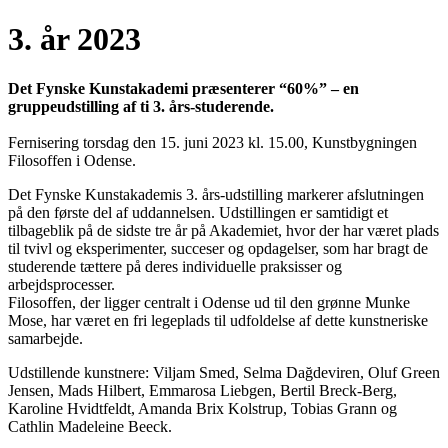
3. år 2023
Det Fynske Kunstakademi præsenterer “60%” – en
gruppeudstilling af ti 3. års-studerende.
Fernisering torsdag den 15. juni 2023 kl. 15.00, Kunstbygningen
Filosoffen i Odense.
Det Fynske Kunstakademis 3. års-udstilling markerer afslutningen
på den første del af uddannelsen. Udstillingen er samtidigt et
tilbageblik på de sidste tre år på Akademiet, hvor der har været plads
til tvivl og eksperimenter, succeser og opdagelser, som har bragt de
studerende tættere på deres individuelle praksisser og
arbejdsprocesser.
Filosoffen, der ligger centralt i Odense ud til den grønne Munke
Mose, har været en fri legeplads til udfoldelse af dette kunstneriske
samarbejde.
Udstillende kunstnere: Viljam Smed, Selma Dağdeviren, Oluf Green
Jensen, Mads Hilbert, Emmarosa Liebgen, Bertil Breck-Berg,
Karoline Hvidtfeldt, Amanda Brix Kolstrup, Tobias Grann og
Cathlin Madeleine Beeck.