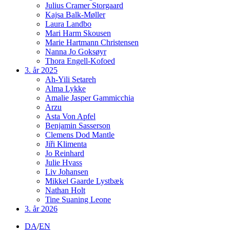
Julius Cramer Storgaard
Kajsa Balk-Møller
Laura Landbo
Mari Harm Skousen
Marie Hartmann Christensen
Nanna Jo Goksøyr
Thora Engell-Kofoed
3. år 2025
Ah-Yili Setareh
Alma Lykke
Amalie Jasper Gammicchia
Arzu
Asta Von Apfel
Benjamin Sasserson
Clemens Dod Mantle
Jiři Klimenta
Jo Reinhard
Julie Hvass
Liv Johansen
Mikkel Gaarde Lystbæk
Nathan Holt
Tine Suaning Leone
3. år 2026
DA
/
EN