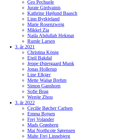
Gro Pechuele
Jurate Girdvainis
Kathrine Højlund Baasch
Linn Byrkjeland
Marie Rosenzweig
Mikkel Zia
Naila Abdullah Hekmat
Rumle Larsen
3. år 2021
Christina König
Eigil Bakdal
Jeppe Østergaard Munk
Jonas Hollerup
Line Elkjær
Mette Walsø Brehm
Simon Ganshorn
Sofie Brag
Wenjie Zhou
3. år 2022
Cecilie Bøcher Carlsen
Emma Bojsen
Frej Volander
Mads Grønberg
Mai Northcote Sørensen
Malte Frej Linnebjerg