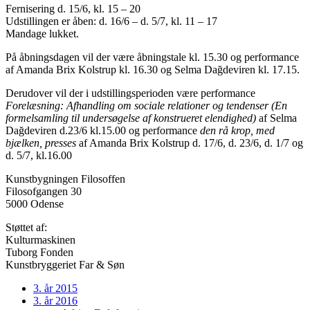
Fernisering d. 15/6, kl. 15 – 20
Udstillingen er åben: d. 16/6 – d. 5/7, kl. 11 – 17
Mandage lukket.
På åbningsdagen vil der være åbningstale kl. 15.30 og performance
af Amanda Brix Kolstrup kl. 16.30 og Selma Dağdeviren kl. 17.15.
Derudover vil der i udstillingsperioden være performance
Forelæsning: Afhandling om sociale relationer og tendenser (En
formelsamling til undersøgelse af konstrueret elendighed)
af Selma
Dağdeviren d.23/6 kl.15.00 og performance
den rå krop, med
bjælken, presses
af Amanda Brix Kolstrup d. 17/6, d. 23/6, d. 1/7 og
d. 5/7, kl.16.00
Kunstbygningen Filosoffen
Filosofgangen 30
5000 Odense
Støttet af:
Kulturmaskinen
Tuborg Fonden
Kunstbryggeriet Far & Søn
3. år 2015
3. år 2016