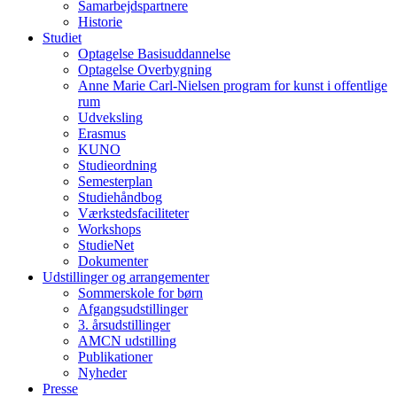
Samarbejdspartnere
Historie
Studiet
Optagelse Basisuddannelse
Optagelse Overbygning
Anne Marie Carl-Nielsen program for kunst i offentlige
rum
Udveksling
Erasmus
KUNO
Studieordning
Semesterplan
Studiehåndbog
Værkstedsfaciliteter
Workshops
StudieNet
Dokumenter
Udstillinger og arrangementer
Sommerskole for børn
Afgangsudstillinger
3. årsudstillinger
AMCN udstilling
Publikationer
Nyheder
Presse