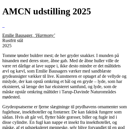
AMCN udstilling 2025
Emilie Bausager
, ‘Harmony’
Rustfrit stål
2025
Tomme tønder buldrer mest; de her gryder snakker. I munden på
hinanden med deres store, åbne gab. Med de åbne huller ville de
være ret dårlige at lave suppe i, ikke desto mindre er det måltidets
ævl og kævl, som Emilie Bausagers værker med sandblæste
grydeansigter vækker til live. Kunstneren er optaget af de vellyde og
mislyde, der kan opstå omkring et bål og en gryde – lyde, som har
eksisteret, så længe der har eksisteret samfund, og lyde, som de
måske opstår omkring måltider i Tarup-Davinde Naturområdes
mødested.
Grydeopsatserne er fjerne slægtninge til prydhavens ornamenter som
fuglehuse, insekthoteller og fontæner. De kan faktisk fungere som
sådan. Hvis alt går vel, flytter både græsser, biller og fugle ind i
disse cylindre. En fugl kan nappe et insekt fra insekthotellet, og
måske, af et udspekuleret menneske, selv blive forvandlet til en god