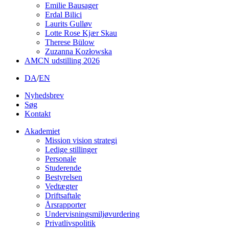
Emilie Bausager
Erdal Bilici
Laurits Gulløv
Lotte Rose Kjær Skau
Therese Bülow
Zuzanna Kozłowska
AMCN udstilling 2026
DA
/
EN
Nyhedsbrev
Søg
Kontakt
Akademiet
Mission vision strategi
Ledige stillinger
Personale
Studerende
Bestyrelsen
Vedtægter
Driftsaftale
Årsrapporter
Undervisningsmiljøvurdering
Privatlivspolitik