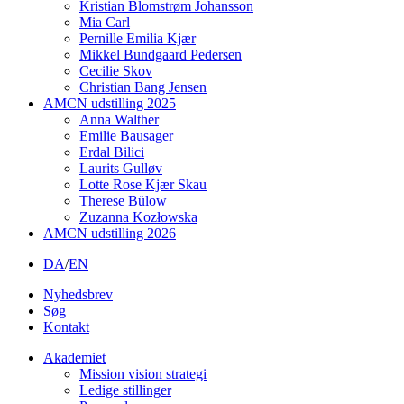
Kristian Blomstrøm Johansson
Mia Carl
Pernille Emilia Kjær
Mikkel Bundgaard Pedersen
Cecilie Skov
Christian Bang Jensen
AMCN udstilling 2025
Anna Walther
Emilie Bausager
Erdal Bilici
Laurits Gulløv
Lotte Rose Kjær Skau
Therese Bülow
Zuzanna Kozłowska
AMCN udstilling 2026
DA
/
EN
Nyhedsbrev
Søg
Kontakt
Akademiet
Mission vision strategi
Ledige stillinger