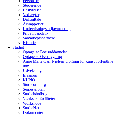
Personale
Studerende
Bestyrelsen
Vedtægter
Driftsaftale
Årsrapporter
Undervisningsmiljøvurdering
Privatlivspolitik
Samarbejdspartnere
Historie
Studiet
Optagelse Basisuddannelse
Optagelse Overbygning
Anne Marie Carl-Nielsen program for kunst i offentlige
rum
Udveksling
Erasmus
KUNO
Studieordning
Semesterplan
Studiehåndbog
Værkstedsfaciliteter
Workshops
StudieNet
Dokumenter