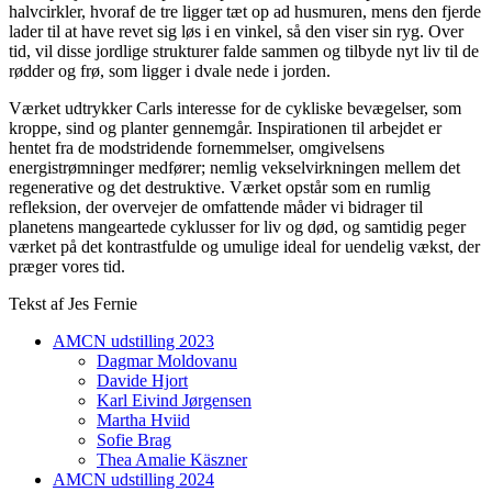
halvcirkler, hvoraf de tre ligger tæt op ad husmuren, mens den fjerde
lader til at have revet sig løs i en vinkel, så den viser sin ryg. Over
tid, vil disse jordlige strukturer falde sammen og tilbyde nyt liv til de
rødder og frø, som ligger i dvale nede i jorden.
Værket udtrykker Carls interesse for de cykliske bevægelser, som
kroppe, sind og planter gennemgår. Inspirationen til arbejdet er
hentet fra de modstridende fornemmelser, omgivelsens
energistrømninger medfører; nemlig vekselvirkningen mellem det
regenerative og det destruktive. Værket opstår som en rumlig
refleksion, der overvejer de omfattende måder vi bidrager til
planetens mangeartede cyklusser for liv og død, og samtidig peger
værket på det kontrastfulde og umulige ideal for uendelig vækst, der
præger vores tid.
Tekst af Jes Fernie
AMCN udstilling 2023
Dagmar Moldovanu
Davide Hjort
Karl Eivind Jørgensen
Martha Hviid
Sofie Brag
Thea Amalie Käszner
AMCN udstilling 2024