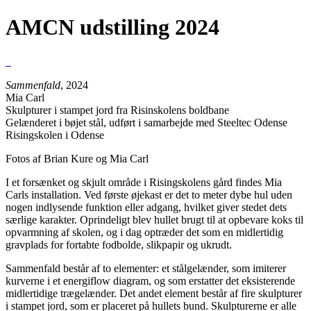
AMCN udstilling 2024
Sammenfald
, 2024
Mia Carl
Skulpturer i stampet jord fra Risinskolens boldbane
Gelænderet i bøjet stål, udført i samarbejde med Steeltec Odense
Risingskolen i Odense
Fotos af Brian Kure og Mia Carl
I et forsænket og skjult område i Risingskolens gård findes Mia
Carls installation. Ved første øjekast er det to meter dybe hul uden
nogen indlysende funktion eller adgang, hvilket giver stedet dets
særlige karakter. Oprindeligt blev hullet brugt til at opbevare koks til
opvarmning af skolen, og i dag optræder det som en midlertidig
gravplads for fortabte fodbolde, slikpapir og ukrudt.
Sammenfald består af to elementer: et stålgelænder, som imiterer
kurverne i et energiflow diagram, og som erstatter det eksisterende
midlertidige trægelænder. Det andet element består af fire skulpturer
i stampet jord, som er placeret på hullets bund. Skulpturerne er alle