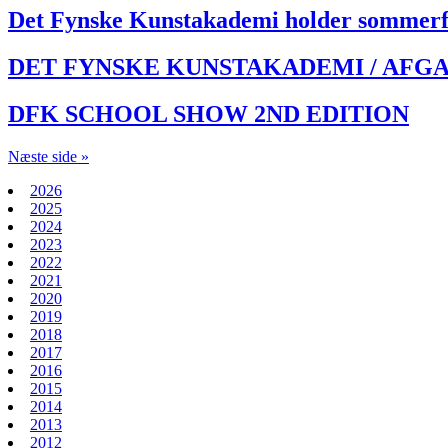
Det Fynske Kunstakademi holder sommerf
DET FYNSKE KUNSTAKADEMI / AFGA
DFK SCHOOL SHOW 2ND EDITION
Næste side »
2026
2025
2024
2023
2022
2021
2020
2019
2018
2017
2016
2015
2014
2013
2012