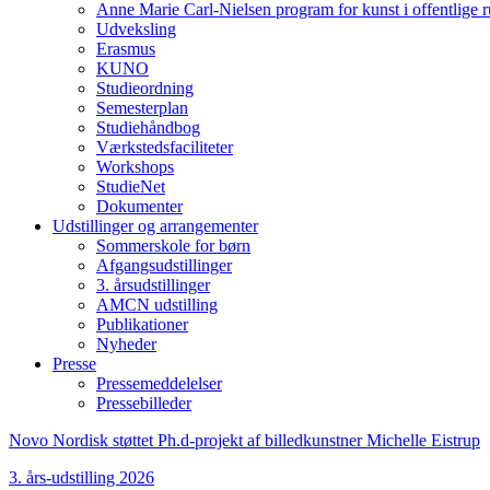
Anne Marie Carl-Nielsen program for kunst i offentlige 
Udveksling
Erasmus
KUNO
Studieordning
Semesterplan
Studiehåndbog
Værkstedsfaciliteter
Workshops
StudieNet
Dokumenter
Udstillinger og arrangementer
Sommerskole for børn
Afgangsudstillinger
3. årsudstillinger
AMCN udstilling
Publikationer
Nyheder
Presse
Pressemeddelelser
Pressebilleder
Novo Nordisk støttet Ph.d-projekt af billedkunstner Michelle Eistrup
3. års-udstilling 2026