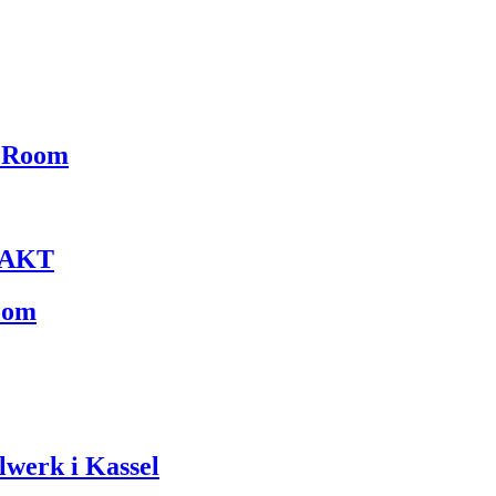
t Room
NTAKT
oom
lwerk i Kassel