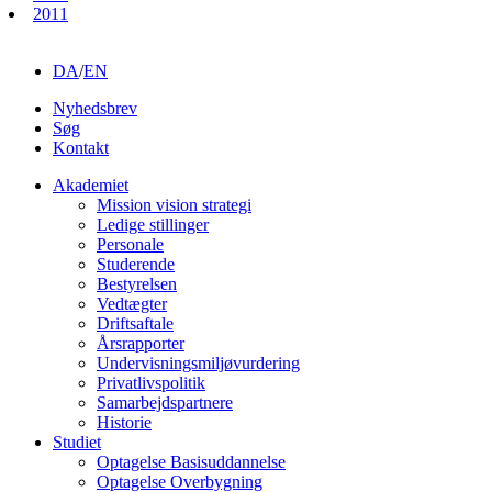
2011
DA
/
EN
Nyhedsbrev
Søg
Kontakt
Akademiet
Mission vision strategi
Ledige stillinger
Personale
Studerende
Bestyrelsen
Vedtægter
Driftsaftale
Årsrapporter
Undervisningsmiljøvurdering
Privatlivspolitik
Samarbejdspartnere
Historie
Studiet
Optagelse Basisuddannelse
Optagelse Overbygning