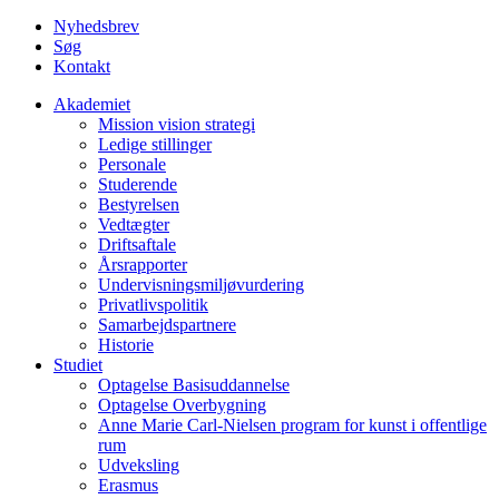
Nyhedsbrev
Søg
Kontakt
Akademiet
Mission vision strategi
Ledige stillinger
Personale
Studerende
Bestyrelsen
Vedtægter
Driftsaftale
Årsrapporter
Undervisningsmiljøvurdering
Privatlivspolitik
Samarbejdspartnere
Historie
Studiet
Optagelse Basisuddannelse
Optagelse Overbygning
Anne Marie Carl-Nielsen program for kunst i offentlige
rum
Udveksling
Erasmus