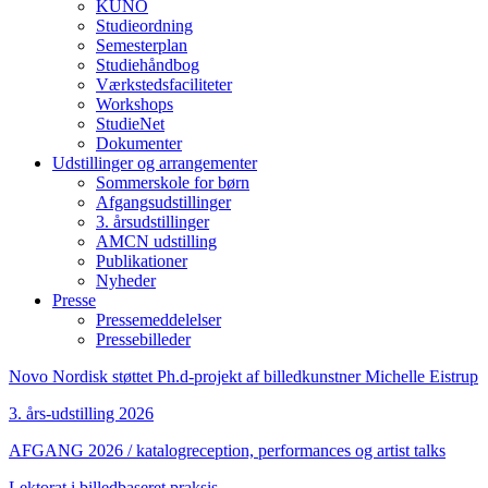
KUNO
Studieordning
Semesterplan
Studiehåndbog
Værkstedsfaciliteter
Workshops
StudieNet
Dokumenter
Udstillinger og arrangementer
Sommerskole for børn
Afgangsudstillinger
3. årsudstillinger
AMCN udstilling
Publikationer
Nyheder
Presse
Pressemeddelelser
Pressebilleder
Novo Nordisk støttet Ph.d-projekt af billedkunstner Michelle Eistrup
3. års-udstilling 2026
AFGANG 2026 / katalogreception, performances og artist talks
Lektorat i billedbaseret praksis