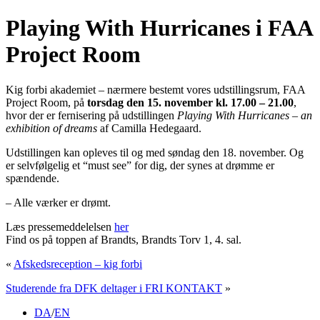
Playing With Hurricanes i FAA
Project Room
Kig forbi akademiet – nærmere bestemt vores udstillingsrum, FAA
Project Room, på
torsdag den 15. november kl. 17.00 – 21.00
,
hvor der er fernisering på udstillingen
Playing With Hurricanes – an
exhibition of dreams
af Camilla Hedegaard.
Udstillingen kan opleves til og med søndag den 18. november. Og
er selvfølgelig et “must see” for dig, der synes at drømme er
spændende.
– Alle værker er drømt.
Læs pressemeddelelsen
her
Find os på toppen af Brandts, Brandts Torv 1, 4. sal.
«
Afskedsreception – kig forbi
Studerende fra DFK deltager i FRI KONTAKT
»
DA
/
EN