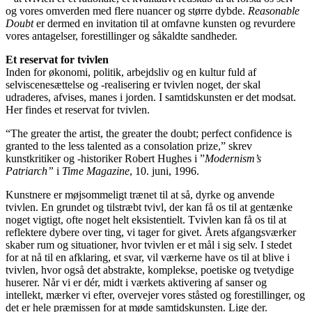
og vores omverden med flere nuancer og større dybde.
Reasonable
Doubt
er dermed en invitation til at omfavne kunsten og revurdere
vores antagelser, forestillinger og såkaldte sandheder.
Et reservat for tvivlen
Inden for økonomi, politik, arbejdsliv og en kultur fuld af
selviscenesættelse og -realisering er tvivlen noget, der skal
udraderes, afvises, manes i jorden. I samtidskunsten er det modsat.
Her findes et reservat for tvivlen.
“The greater the artist, the greater the doubt; perfect confidence is
granted to the less talented as a consolation prize,” skrev
kunstkritiker og -historiker Robert Hughes i ”
Modernism’s
Patriarch”
i
Time Magazine
, 10. juni, 1996.
Kunstnere er møjsommeligt trænet til at så, dyrke og anvende
tvivlen. En grundet og tilstræbt tvivl, der kan få os til at gentænke
noget vigtigt, ofte noget helt eksistentielt. Tvivlen kan få os til at
reflektere dybere over ting, vi tager for givet. Årets afgangsværker
skaber rum og situationer, hvor tvivlen er et mål i sig selv. I stedet
for at nå til en afklaring, et svar, vil værkerne have os til at blive i
tvivlen, hvor også det abstrakte, komplekse, poetiske og tvetydige
huserer. Når vi er dér, midt i værkets aktivering af sanser og
intellekt, mærker vi efter, overvejer vores ståsted og forestillinger, og
det er hele præmissen for at møde samtidskunsten. Lige der.