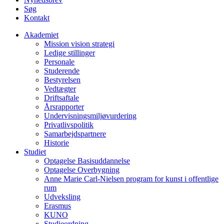
Søg
Kontakt
Akademiet
Mission vision strategi
Ledige stillinger
Personale
Studerende
Bestyrelsen
Vedtægter
Driftsaftale
Årsrapporter
Undervisningsmiljøvurdering
Privatlivspolitik
Samarbejdspartnere
Historie
Studiet
Optagelse Basisuddannelse
Optagelse Overbygning
Anne Marie Carl-Nielsen program for kunst i offentlige
rum
Udveksling
Erasmus
KUNO
Studieordning