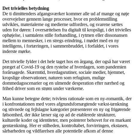
Det trivielles betydning
De ti dimittenders afgangsværker kommer alle ud af mange og nøje
overvejelser gennem lange processer, hvor en problemstilling
udvikles, materialerne og medierne udfordres, og svarene sættes
uden for døren: I oversættelsen fra digitalt til kropsligt, i det trivielles
ophøjelse, i samtalens stille forhandling, i rytmen eller dissonansen
mellem to mennesker, i en stregs erindring, i mødet med en ny
intelligens, i fortæringen, i sammenbruddet, i forfaldet, i vores
inderste mørke.
Det trivielle fylder i det hele taget hos en årgang, der også har været
præget af Covid-19 og den rystelse af hverdagen, som pandemien
forårsagede. Skærmtid, hverdagsrutiner, sociale medier, hjemmet,
kropslige observationer, naturen som refugium, mulige
dommedagsscenarier og en ulmende desperation efter nærhed og
frihed driver som en strøm under værkerne.
Man kunne betegne dette; tvivlens rationale som en ny-romantik, der
i konfrontationen med vores afgrundsfornægtende vækst-tænkning
og stivnede og fejlslagne kategorier præsenterer en ny og frigørende
følsomhed, der ikke læner sig op ad de etablerede strukturer,
kulturelle koder og identiteter, men pointerer behovet for en markant
gentænkning. Her er stilheden, kontroltabet, forvirringen, ekstasen,
sårbarheden og vildfarelsen alle potentielle afkom af denne