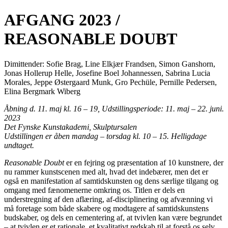
AFGANG 2023 /
REASONABLE DOUBT
Dimittender:
Sofie Brag, Line Elkjær Frandsen, Simon Ganshorn,
Jonas Hollerup Helle, Josefine Boel Johannessen, Sabrina Lucia
Morales, Jeppe Østergaard Munk, Gro Pechüle, Pernille Pedersen,
Elina Bergmark Wiberg
Åbning d. 11. maj kl. 16 – 19, Udstillingsperiode: 11. maj – 22. juni.
2023
Det Fynske Kunstakademi, Skulptursalen
Udstillingen er åben mandag – torsdag kl. 10 – 15. Helligdage
undtaget.
Reasonable Doubt
er en fejring og præsentation af 10 kunstnere, der
nu rammer kunstscenen med alt, hvad det indebærer, men det er
også en manifestation af samtidskunsten og dens særlige tilgang og
omgang med fænomenerne omkring os. Titlen er dels en
understregning af den aflæring, af-disciplinering og afvænning vi
må foretage som både skabere og modtagere af samtidskunstens
budskaber, og dels en cementering af, at tvivlen kan være begrundet
– at tvivlen er et rationale, et kvalitativt redskab til at forstå os selv