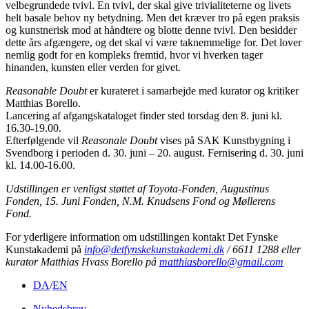
velbegrundede tvivl. En tvivl, der skal give trivialiteterne og livets
helt basale behov ny betydning. Men det kræver tro på egen praksis
og kunstnerisk mod at håndtere og blotte denne tvivl. Den besidder
dette års afgængere, og det skal vi være taknemmelige for. Det lover
nemlig godt for en kompleks fremtid, hvor vi hverken tager
hinanden, kunsten eller verden for givet.
Reasonable Doubt
er kurateret i samarbejde med kurator og kritiker
Matthias Borello.
Lancering af afgangskataloget finder sted torsdag den 8. juni kl.
16.30-19.00.
Efterfølgende vil
Reasonale Doubt
vises på SAK Kunstbygning i
Svendborg i perioden d. 30. juni – 20. august. Fernisering d. 30. juni
kl. 14.00-16.00.
Udstillingen er venligst støttet af Toyota-Fonden, Augustinus
Fonden, 15. Juni Fonden, N.M. Knudsens Fond og Møllerens
Fond.
For yderligere information om udstillingen kontakt Det Fynske
Kunstakademi på
info@detfynskekunstakademi.dk
/ 6611 1288 eller
kurator Matthias Hvass Borello på
matthiasborello@gmail.com
DA
/
EN
Nyhedsbrev