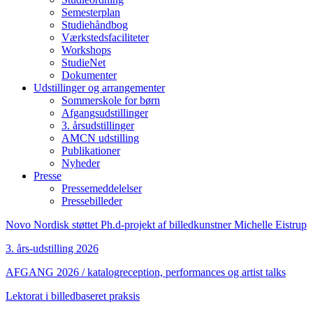
Semesterplan
Studiehåndbog
Værkstedsfaciliteter
Workshops
StudieNet
Dokumenter
Udstillinger og arrangementer
Sommerskole for børn
Afgangsudstillinger
3. årsudstillinger
AMCN udstilling
Publikationer
Nyheder
Presse
Pressemeddelelser
Pressebilleder
Novo Nordisk støttet Ph.d-projekt af billedkunstner Michelle Eistrup
3. års-udstilling 2026
AFGANG 2026 / katalogreception, performances og artist talks
Lektorat i billedbaseret praksis