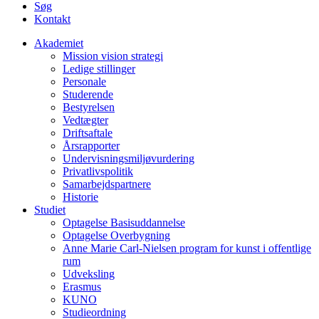
Søg
Kontakt
Akademiet
Mission vision strategi
Ledige stillinger
Personale
Studerende
Bestyrelsen
Vedtægter
Driftsaftale
Årsrapporter
Undervisningsmiljøvurdering
Privatlivspolitik
Samarbejdspartnere
Historie
Studiet
Optagelse Basisuddannelse
Optagelse Overbygning
Anne Marie Carl-Nielsen program for kunst i offentlige
rum
Udveksling
Erasmus
KUNO
Studieordning