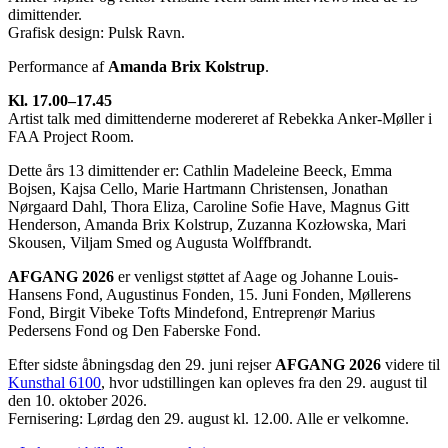
dimittender.
Grafisk design: Pulsk Ravn.
Performance af
Amanda Brix Kolstrup
.
Kl. 17.00–17.45
Artist talk med dimittenderne modereret af Rebekka Anker-Møller i
FAA Project Room.
Dette års 13 dimittender er: Cathlin Madeleine Beeck, Emma
Bojsen, Kajsa Cello, Marie Hartmann Christensen, Jonathan
Nørgaard Dahl, Thora Eliza, Caroline Sofie Have, Magnus Gitt
Henderson, Amanda Brix Kolstrup, Zuzanna Kozłowska, Mari
Skousen, Viljam Smed og Augusta Wolffbrandt.
AFGANG 2026
er venligst støttet af Aage og Johanne Louis-
Hansens Fond, Augustinus Fonden, 15. Juni Fonden, Møllerens
Fond, Birgit Vibeke Tofts Mindefond, Entreprenør Marius
Pedersens Fond og Den Faberske Fond.
Efter sidste åbningsdag den 29. juni rejser
AFGANG 2026
videre til
Kunsthal 6100
, hvor udstillingen kan opleves fra den 29. august til
den 10. oktober 2026.
Fernisering: Lørdag den 29. august kl. 12.00. Alle er velkomne.