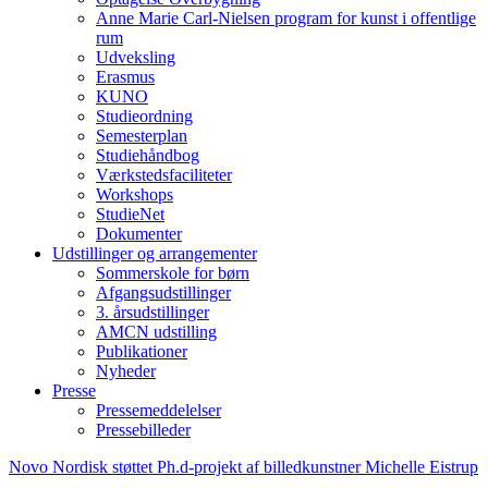
Anne Marie Carl-Nielsen program for kunst i offentlige
rum
Udveksling
Erasmus
KUNO
Studieordning
Semesterplan
Studiehåndbog
Værkstedsfaciliteter
Workshops
StudieNet
Dokumenter
Udstillinger og arrangementer
Sommerskole for børn
Afgangsudstillinger
3. årsudstillinger
AMCN udstilling
Publikationer
Nyheder
Presse
Pressemeddelelser
Pressebilleder
Novo Nordisk støttet Ph.d-projekt af billedkunstner Michelle Eistrup