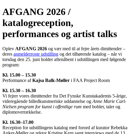
AFGANG 2026 /
katalogreception,
performances og artist talks
Oplev
AFGANG 2026
og vær med til at fejre årets dimittender –
deres
anmelderroste udstilling
og det tilhørende katalog – når vi
torsdag den 25. juni holder aftenåbent i udstillingen med følgende
program:
Kl. 15.00 – 15.30
Performance af
Kajsa Balk-Møller
i FAA Project Room
Kl. 15.30 – 16.30
Vi fejrer vores dimittender fra Det Fynske Kunstakademis 5-årige,
videregående billedkunstneriske uddannelse og
Anne Marie Carl-
Nielsen program for kunst i offentlige rum
med bobler, taler og
diplomoverrækkelse.
Kl. 16.30–17.00
Reception for udstillingens katalog med forord af kurator Rebekka
Anker-Møller og rektor Kristine Kern samt interviews med de 13