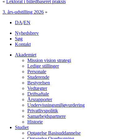
«
Lektorat i billedbaseret praksis
3. års-udstilling 2026
»
DA
/
EN
Nyhedsbrev
Søg
Kontakt
Akademiet
Mission vision strategi
Ledige stillinger
Personale
Studerende
Bestyrelsen
Vedtægter
Driftsaftale
Årsrapporter
Undervisningsmiljøvurdering
Privatlivspolitik
Samarbejdspartnere
Historie
Studiet
Optagelse Basisuddannelse
Optagelse Overbygning