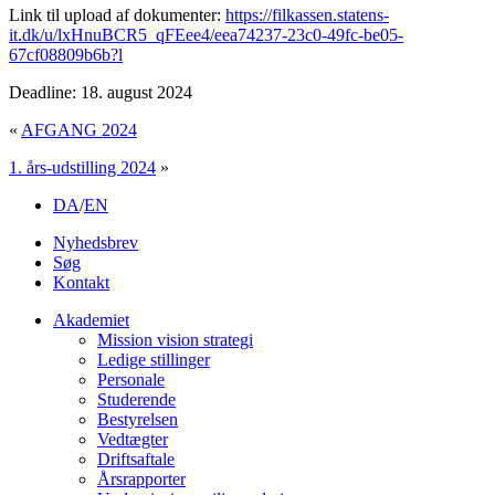
Link til upload af dokumenter:
https://filkassen.statens-
it.dk/u/lxHnuBCR5_qFEee4/eea74237-23c0-49fc-be05-
67cf08809b6b?l
Deadline: 18. august 2024
«
AFGANG 2024
1. års-udstilling 2024
»
DA
/
EN
Nyhedsbrev
Søg
Kontakt
Akademiet
Mission vision strategi
Ledige stillinger
Personale
Studerende
Bestyrelsen
Vedtægter
Driftsaftale
Årsrapporter