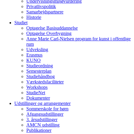
Undervisningsmiljøvurdering
Privatlivspolitik
Samarbejdspartnere
Historie
Studiet
Optagelse Basisuddannelse
Optagelse Overbygning
Anne Marie Carl-Nielsen program for kunst i offentlige
rum
Udveksling
Erasmus
KUNO
Studieordning
Semesterplan
Studiehåndbog
Værkstedsfaciliteter
Workshops
StudieNet
Dokumenter
Udstillinger og arrangementer
Sommerskole for børn
Afgangsudstillinger
3. årsudstillinger
AMCN udstilling
Publikationer