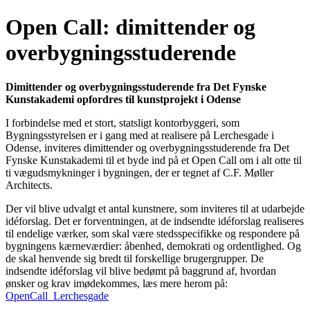
Open Call: dimittender og
overbygningsstuderende
Dimittender og overbygningsstuderende fra Det Fynske
Kunstakademi opfordres til kunstprojekt i Odense
I forbindelse med et stort, statsligt kontorbyggeri, som
Bygningsstyrelsen er i gang med at realisere på Lerchesgade i
Odense, inviteres dimittender og overbygningsstuderende fra Det
Fynske Kunstakademi til et byde ind på et Open Call om i alt otte til
ti vægudsmykninger i bygningen, der er tegnet af C.F. Møller
Architects.
Der vil blive udvalgt et antal kunstnere, som inviteres til at udarbejde
idéforslag. Det er forventningen, at de indsendte idéforslag realiseres
til endelige værker, som
skal være stedsspecifikke og respondere på
bygningens kærneværdier: åbenhed, demokrati og ordentlighed. Og
de skal henvende sig bredt til forskellige brugergrupper. De
indsendte idéforslag vil blive bedømt på baggrund af, hvordan
ønsker og krav imødekommes, læs mere herom på:
OpenCall_Lerchesgade