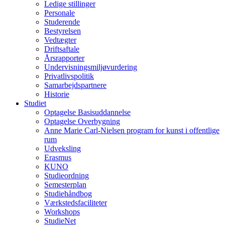
Ledige stillinger
Personale
Studerende
Bestyrelsen
Vedtægter
Driftsaftale
Årsrapporter
Undervisningsmiljøvurdering
Privatlivspolitik
Samarbejdspartnere
Historie
Studiet
Optagelse Basisuddannelse
Optagelse Overbygning
Anne Marie Carl-Nielsen program for kunst i offentlige
rum
Udveksling
Erasmus
KUNO
Studieordning
Semesterplan
Studiehåndbog
Værkstedsfaciliteter
Workshops
StudieNet