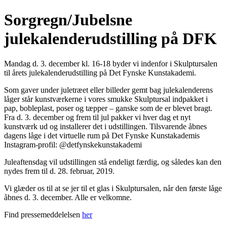
Sorgregn/Jubelsne
julekalenderudstilling på DFK
Mandag d. 3. december kl. 16-18 byder vi indenfor i Skulptursalen
til årets julekalenderudstilling på Det Fynske Kunstakademi.
Som gaver under juletræet eller billeder gemt bag julekalenderens
låger står kunstværkerne i vores smukke Skulptursal indpakket i
pap, bobleplast, poser og tæpper – ganske som de er blevet bragt.
Fra d. 3. december og frem til jul pakker vi hver dag et nyt
kunstværk ud og installerer det i udstillingen. Tilsvarende åbnes
dagens låge i det virtuelle rum på Det Fynske Kunstakademis
Instagram-profil: @detfynskekunstakademi
Juleaftensdag vil udstillingen stå endeligt færdig, og således kan den
nydes frem til d. 28. februar, 2019.
Vi glæder os til at se jer til et glas i Skulptursalen, når den første låge
åbnes d. 3. december. Alle er velkomne.
Find pressemeddelelsen
her