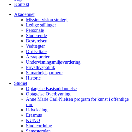
Kontakt
Akademiet
Mission vision strategi
Ledige stillinger
Personale
Studerende
Bestyrelsen
Vedtægter
Driftsaftale
Årsrapporter
Undervisningsmiljøvurdering
Privatlivspolitik
Samarbejdspartnere
Historie
Studiet
Optagelse Basisuddannelse
Optagelse Overbygning
Anne Marie Carl-Nielsen program for kunst i offentlige
rum
Udveksling
Erasmus
KUNO
Studieordning
Semesterplan