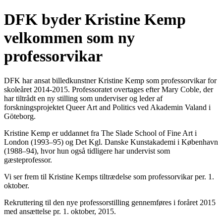
DFK byder Kristine Kemp
velkommen som ny
professorvikar
DFK har ansat billedkunstner Kristine Kemp som professorvikar for
skoleåret 2014-2015. Professoratet overtages efter Mary Coble, der
har tiltrådt en ny stilling som underviser og leder af
forskningsprojektet Queer Art and Politics ved Akademin Valand i
Göteborg.
Kristine Kemp er uddannet fra The Slade School of Fine Art i
London (1993–95) og Det Kgl. Danske Kunstakademi i København
(1988–94), hvor hun også tidligere har undervist som
gæsteprofessor.
Vi ser frem til Kristine Kemps tiltrædelse som professorvikar per. 1.
oktober.
Rekruttering til den nye professorstilling gennemføres i foråret 2015
med ansættelse pr. 1. oktober, 2015.