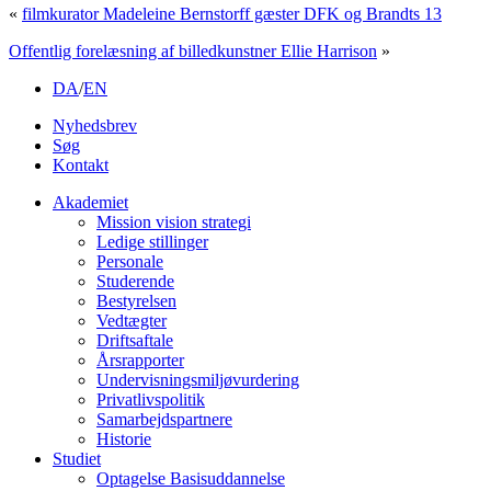
«
filmkurator Madeleine Bernstorff gæster DFK og Brandts 13
Offentlig forelæsning af billedkunstner Ellie Harrison
»
DA
/
EN
Nyhedsbrev
Søg
Kontakt
Akademiet
Mission vision strategi
Ledige stillinger
Personale
Studerende
Bestyrelsen
Vedtægter
Driftsaftale
Årsrapporter
Undervisningsmiljøvurdering
Privatlivspolitik
Samarbejdspartnere
Historie
Studiet
Optagelse Basisuddannelse