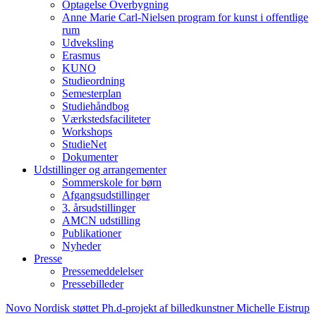
Optagelse Overbygning
Anne Marie Carl-Nielsen program for kunst i offentlige
rum
Udveksling
Erasmus
KUNO
Studieordning
Semesterplan
Studiehåndbog
Værkstedsfaciliteter
Workshops
StudieNet
Dokumenter
Udstillinger og arrangementer
Sommerskole for børn
Afgangsudstillinger
3. årsudstillinger
AMCN udstilling
Publikationer
Nyheder
Presse
Pressemeddelelser
Pressebilleder
Novo Nordisk støttet Ph.d-projekt af billedkunstner Michelle Eistrup