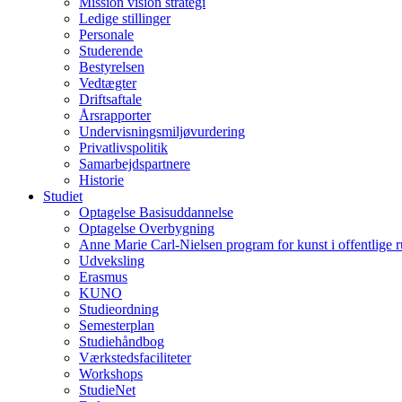
Mission vision strategi
Ledige stillinger
Personale
Studerende
Bestyrelsen
Vedtægter
Driftsaftale
Årsrapporter
Undervisningsmiljøvurdering
Privatlivspolitik
Samarbejdspartnere
Historie
Studiet
Optagelse Basisuddannelse
Optagelse Overbygning
Anne Marie Carl-Nielsen program for kunst i offentlige 
Udveksling
Erasmus
KUNO
Studieordning
Semesterplan
Studiehåndbog
Værkstedsfaciliteter
Workshops
StudieNet