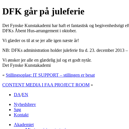
DFK går på juleferie
Det Fynske Kunstakademi har haft et fantastisk og begivenhedsrigt efte
DFKs Åbent Hus-arrangement i oktober.
Vi glæder os til at se jer alle igen næste år!
NB: DFKs administration holder juleferie fra d. 23. december 2013 – 
Vi ønsker jer alle en glædelig jul og et godt nytår.
Det Fynske Kunstakademi
«
Stillingsoplag: IT SUPPORT – stillingen er besat
CONTENT MEDIA I FAA PROJECT ROOM
»
DA
/
EN
Nyhedsbrev
Søg
Kontakt
Akademiet