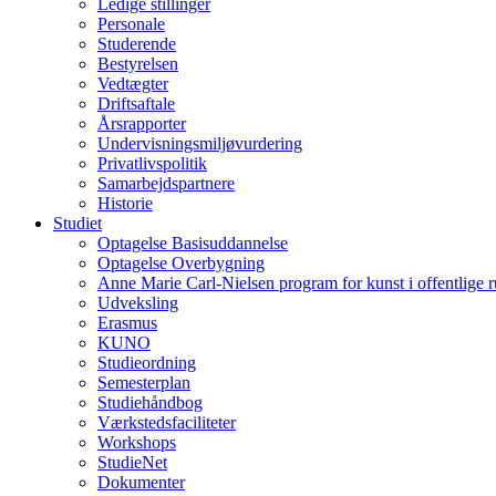
Ledige stillinger
Personale
Studerende
Bestyrelsen
Vedtægter
Driftsaftale
Årsrapporter
Undervisningsmiljøvurdering
Privatlivspolitik
Samarbejdspartnere
Historie
Studiet
Optagelse Basisuddannelse
Optagelse Overbygning
Anne Marie Carl-Nielsen program for kunst i offentlige 
Udveksling
Erasmus
KUNO
Studieordning
Semesterplan
Studiehåndbog
Værkstedsfaciliteter
Workshops
StudieNet
Dokumenter