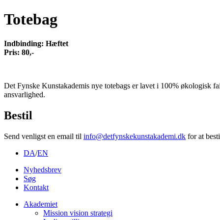
Totebag
Indbinding: Hæftet
Pris: 80,-
Det Fynske Kunstakademis nye totebags er lavet i 100% økologisk fa
ansvarlighed.
Bestil
Send venligst en email til
info@detfynskekunstakademi.dk
for at best
DA
/
EN
Nyhedsbrev
Søg
Kontakt
Akademiet
Mission vision strategi