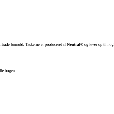
irtrade-bomuld. Taskerne er produceret af
Neutral®
og lever op til no
ille bogen