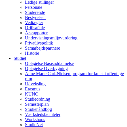
Ledige stillinger
Personale
Studerende
Bestyrelsen
Vedtægter
Driftsaftale
Årsrapporter
Undervisningsmiljøvurdering
Privatlivspolitik
Samarbejdspartnere
Historie
Studiet
Optagelse Basisuddannelse
Optagelse Overbygning
Anne Marie Carl-Nielsen program for kunst i offentlige
rum
Udveksling
Erasmus
KUNO
Studieordning
Semesterplan
Studiehåndbog
Værkstedsfaciliteter
Workshops
StudieNet