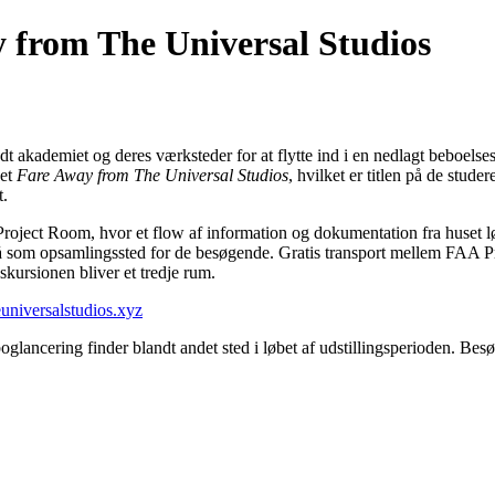
y from The Universal Studios
dt akademiet og deres værksteder for at flytte ind i en nedlagt beboe
net
Fare Away from The Universal Studios
, hvilket er titlen på de stud
t.
A Project Room, hvor et flow af information og dokumentation fra huset 
gså som opsamlingssted for de besøgende. Gratis transport mellem FAA
ursionen bliver et tredje rum.
niversalstudios.xyz
oglancering finder blandt andet sted i løbet af udstillingsperioden. Bes