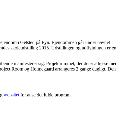
lsesejendom i Gelsted på Fyn. Ejendommen går under navnet
erendes skoleudstilling 2015. Udstillingen og udflytningen er en
løbende manifesterer sig. Projektrummet, der deler adresse med
 Project Room og Holmegaard arrangeres 2 gange dagligt. Den
øg
websitet
for at se det fulde program.