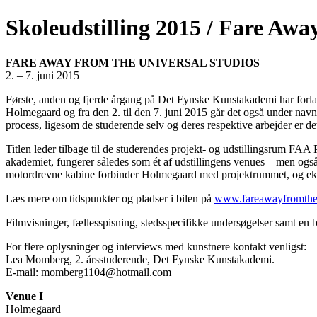
Skoleudstilling 2015 / Fare Awa
FARE AWAY FROM THE UNIVERSAL STUDIOS
2. – 7. juni 2015
Første, anden og fjerde årgang på Det Fynske Kunstakademi har forla
Holmegaard og fra den 2. til den 7. juni 2015 går det også under nav
process, ligesom de studerende selv og deres respektive arbejder er de
Titlen leder tilbage til de studerendes projekt- og udstillingsrum FA
akademiet, fungerer således som ét af udstillingens venues – men o
motordrevne kabine forbinder Holmegaard med projektrummet, og eksk
Læs mere om tidspunkter og pladser i bilen på
www.fareawayfromtheu
Filmvisninger, fællesspisning, stedsspecifikke undersøgelser samt en b
For flere oplysninger og interviews med kunstnere kontakt venligst:
Lea Momberg, 2. årsstuderende, Det Fynske Kunstakademi.
E-mail: momberg1104@hotmail.com
Venue I
Holmegaard