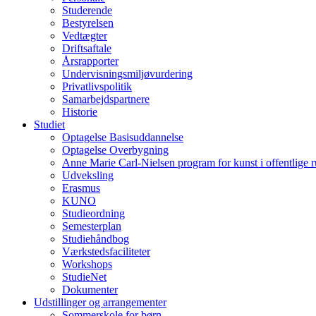
Studerende
Bestyrelsen
Vedtægter
Driftsaftale
Årsrapporter
Undervisningsmiljøvurdering
Privatlivspolitik
Samarbejdspartnere
Historie
Studiet
Optagelse Basisuddannelse
Optagelse Overbygning
Anne Marie Carl-Nielsen program for kunst i offentlige 
Udveksling
Erasmus
KUNO
Studieordning
Semesterplan
Studiehåndbog
Værkstedsfaciliteter
Workshops
StudieNet
Dokumenter
Udstillinger og arrangementer
Sommerskole for børn