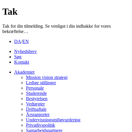
Tak
Tak for din tilmelding. Se venligst i din indbakke for vores
bekræftelse…
DA
/
EN
Nyhedsbrev
Søg
Kontakt
Akademiet
Mission vision strategi
Ledige stillinger
Personale
Studerende
Bestyrelsen
Vedtægter
Driftsaftale
Årsrapporter
Undervisningsmiljøvurdering
Privatlivspolitik
Samarbejdspartnere