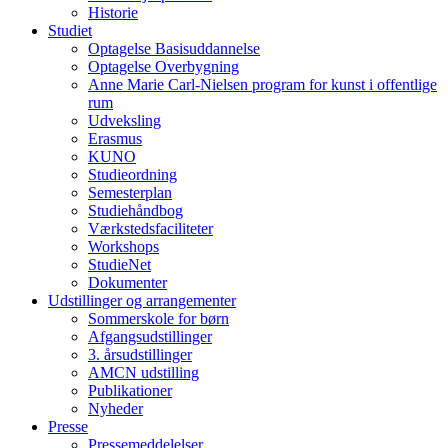
Historie
Studiet
Optagelse Basisuddannelse
Optagelse Overbygning
Anne Marie Carl-Nielsen program for kunst i offentlige
rum
Udveksling
Erasmus
KUNO
Studieordning
Semesterplan
Studiehåndbog
Værkstedsfaciliteter
Workshops
StudieNet
Dokumenter
Udstillinger og arrangementer
Sommerskole for børn
Afgangsudstillinger
3. årsudstillinger
AMCN udstilling
Publikationer
Nyheder
Presse
Pressemeddelelser