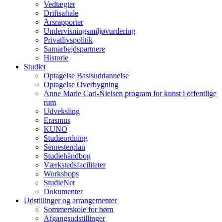
Vedtægter
Driftsaftale
Årsrapporter
Undervisningsmiljøvurdering
Privatlivspolitik
Samarbejdspartnere
Historie
Studiet
Optagelse Basisuddannelse
Optagelse Overbygning
Anne Marie Carl-Nielsen program for kunst i offentlige
rum
Udveksling
Erasmus
KUNO
Studieordning
Semesterplan
Studiehåndbog
Værkstedsfaciliteter
Workshops
StudieNet
Dokumenter
Udstillinger og arrangementer
Sommerskole for børn
Afgangsudstillinger