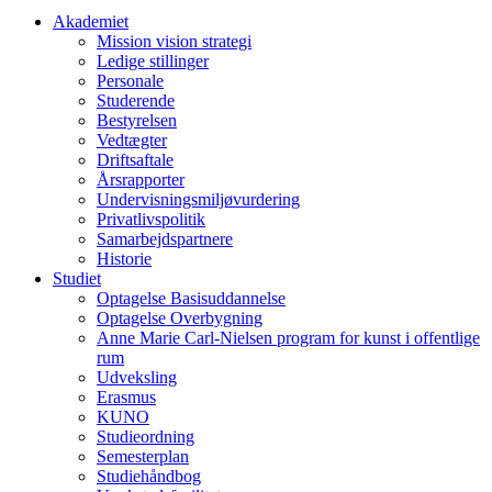
Akademiet
Mission vision strategi
Ledige stillinger
Personale
Studerende
Bestyrelsen
Vedtægter
Driftsaftale
Årsrapporter
Undervisningsmiljøvurdering
Privatlivspolitik
Samarbejdspartnere
Historie
Studiet
Optagelse Basisuddannelse
Optagelse Overbygning
Anne Marie Carl-Nielsen program for kunst i offentlige
rum
Udveksling
Erasmus
KUNO
Studieordning
Semesterplan
Studiehåndbog