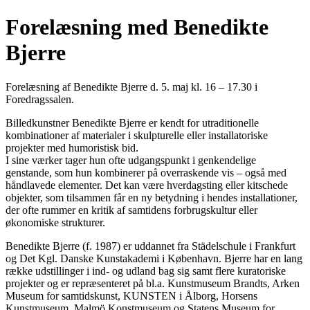
Forelæsning med Benedikte
Bjerre
Forelæsning af Benedikte Bjerre d. 5. maj kl. 16 – 17.30 i
Foredragssalen.
Billedkunstner
Benedikte
Bjerre
er kendt for utraditionelle
kombinationer af materialer i skulpturelle eller installatoriske
projekter med humoristisk bid.
I sine værker tager hun ofte udgangspunkt i genkendelige
genstande, som hun kombinerer på overraskende vis – også med
håndlavede elementer. Det kan være hverdagsting eller kitschede
objekter, som tilsammen får en ny betydning i hendes installationer,
der ofte rummer en kritik af samtidens forbrugskultur eller
økonomiske strukturer.
Benedikte
Bjerre
(f. 1987) er uddannet fra Städelschule i Frankfurt
og Det Kgl. Danske Kunstakademi i København.
Bjerre
har en lang
række udstillinger i ind- og udland bag sig samt flere kuratoriske
projekter og er repræsenteret på bl.a. Kunstmuseum Brandts, Arken
Museum for samtidskunst, KUNSTEN i Ålborg, Horsens
Kunstmuseum, Malmö Konstmuseum og Statens Museum for