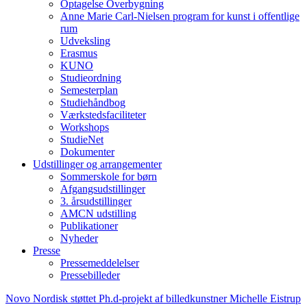
Optagelse Overbygning
Anne Marie Carl-Nielsen program for kunst i offentlige
rum
Udveksling
Erasmus
KUNO
Studieordning
Semesterplan
Studiehåndbog
Værkstedsfaciliteter
Workshops
StudieNet
Dokumenter
Udstillinger og arrangementer
Sommerskole for børn
Afgangsudstillinger
3. årsudstillinger
AMCN udstilling
Publikationer
Nyheder
Presse
Pressemeddelelser
Pressebilleder
Novo Nordisk støttet Ph.d-projekt af billedkunstner Michelle Eistrup