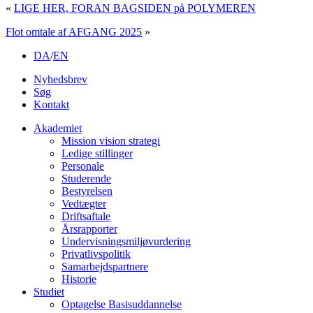
«
LIGE HER, FORAN BAGSIDEN på POLYMEREN
Flot omtale af AFGANG 2025
»
DA
/
EN
Nyhedsbrev
Søg
Kontakt
Akademiet
Mission vision strategi
Ledige stillinger
Personale
Studerende
Bestyrelsen
Vedtægter
Driftsaftale
Årsrapporter
Undervisningsmiljøvurdering
Privatlivspolitik
Samarbejdspartnere
Historie
Studiet
Optagelse Basisuddannelse