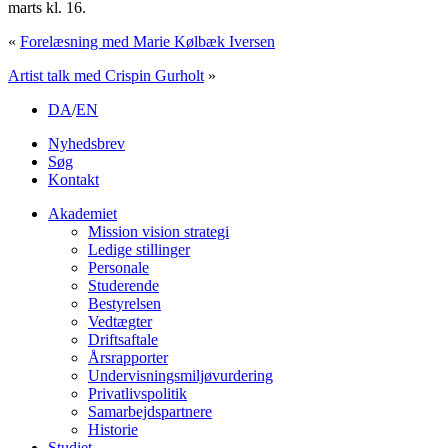
marts kl. 16.
«
Forelæsning med Marie Kølbæk Iversen
Artist talk med Crispin Gurholt
»
DA
/
EN
Nyhedsbrev
Søg
Kontakt
Akademiet
Mission vision strategi
Ledige stillinger
Personale
Studerende
Bestyrelsen
Vedtægter
Driftsaftale
Årsrapporter
Undervisningsmiljøvurdering
Privatlivspolitik
Samarbejdspartnere
Historie
Studiet