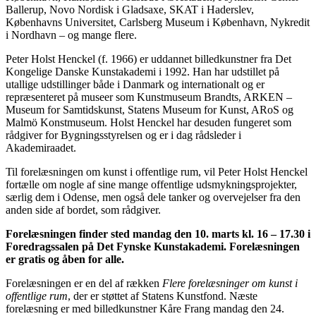
Ballerup, Novo Nordisk i Gladsaxe, SKAT i Haderslev,
Københavns Universitet, Carlsberg Museum i København, Nykredit
i Nordhavn – og mange flere.
Peter Holst Henckel (f. 1966) er uddannet billedkunstner fra Det
Kongelige Danske Kunstakademi i 1992. Han har udstillet på
utallige udstillinger både i Danmark og internationalt og er
repræsenteret på museer som Kunstmuseum Brandts, ARKEN –
Museum for Samtidskunst, Statens Museum for Kunst, ARoS og
Malmö Konstmuseum. Holst Henckel har desuden fungeret som
rådgiver for Bygningsstyrelsen og er i dag rådsleder i
Akademiraadet.
Til forelæsningen om kunst i offentlige rum, vil Peter Holst Henckel
fortælle om nogle af sine mange offentlige udsmykningsprojekter,
særlig dem i Odense, men også dele tanker og overvejelser fra den
anden side af bordet, som rådgiver.
Forelæsningen finder sted mandag den 10. marts kl. 16 – 17.30 i
Foredragssalen på Det Fynske Kunstakademi. Forelæsningen
er gratis og åben for alle.
Forelæsningen er en del af rækken
Flere forelæsninger om kunst i
offentlige rum
, der er støttet af Statens Kunstfond. Næste
forelæsning er med billedkunstner Kåre Frang mandag den 24.