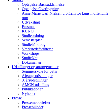
Optagelse Basisuddannelse
Optagelse Overbygning
Anne Marie Carl-Nielsen program for kunst i offentlige
rum
Udveksling
Erasmus
KUNO
Studieordning
Semesterplan
Studiehåndbog
Værkstedsfaciliteter
Workshops
StudieNet
Dokumenter
Udstillinger og arrangementer
Sommerskole for børn
Afgangsudstillinger
3. årsudstillinger
AMCN udstilling
Publikationer
Nyheder
Presse
Pressemeddelelser
Pressebilleder