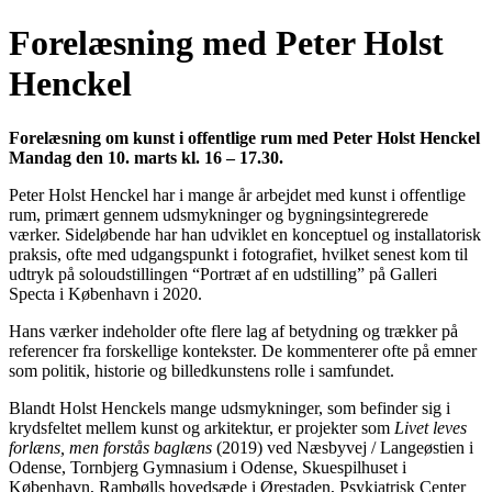
Forelæsning med Peter Holst
Henckel
Forelæsning om kunst i offentlige rum med Peter Holst Henckel
Mandag den 10. marts kl. 16 – 17.30.
Peter Holst Henckel har i mange år arbejdet med kunst i offentlige
rum, primært gennem udsmykninger og bygningsintegrerede
værker. Sideløbende har han udviklet en konceptuel og installatorisk
praksis, ofte med udgangspunkt i fotografiet, hvilket senest kom til
udtryk på soloudstillingen “Portræt af en udstilling” på Galleri
Specta i København i 2020.
Hans værker indeholder ofte flere lag af betydning og trækker på
referencer fra forskellige kontekster. De kommenterer ofte på emner
som politik, historie og billedkunstens rolle i samfundet.
Blandt Holst Henckels mange udsmykninger, som befinder sig i
krydsfeltet mellem kunst og arkitektur, er projekter som
Livet leves
forlæns, men forstås baglæns
(2019) ved Næsbyvej / Langeøstien i
Odense, Tornbjerg Gymnasium i Odense, Skuespilhuset i
København, Rambølls hovedsæde i Ørestaden, Psykiatrisk Center