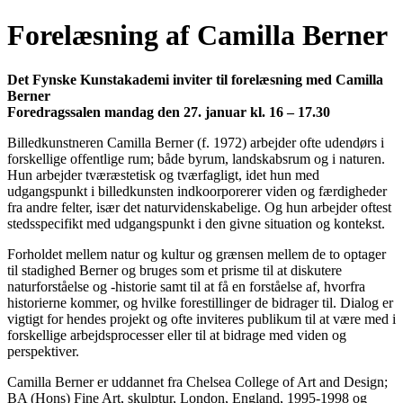
Forelæsning af Camilla Berner
Det Fynske Kunstakademi inviter til forelæsning med Camilla
Berner
Foredragssalen mandag den 27. januar kl. 16 – 17.30
Billedkunstneren Camilla Berner (f. 1972) arbejder ofte udendørs i
forskellige offentlige rum; både byrum, landskabsrum og i naturen.
Hun arbejder tværæstetisk og tværfagligt, idet hun med
udgangspunkt i billedkunsten indkoorporerer viden og færdigheder
fra andre felter, især det naturvidenskabelige. Og hun arbejder oftest
stedsspecifikt med udgangspunkt i den givne situation og kontekst.
Forholdet mellem natur og kultur og grænsen mellem de to optager
til stadighed Berner og bruges som et prisme til at diskutere
naturforståelse og -historie samt til at få en forståelse af, hvorfra
historierne kommer, og hvilke forestillinger de bidrager til. Dialog er
vigtigt for hendes projekt og ofte inviteres publikum til at være med i
forskellige arbejdsprocesser eller til at bidrage med viden og
perspektiver.
Camilla Berner er uddannet fra Chelsea College of Art and Design;
BA (Hons) Fine Art, skulptur, London, England, 1995-1998 og