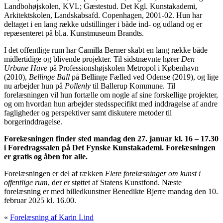
Landbohøjskolen, KVL; Gæstestud. Det Kgl. Kunstakademi,
Arkitektskolen, Landskabsafd. Copenhagen, 2001-02. Hun har
deltaget i en lang række udstillinger i både ind- og udland og er
repæsenteret på bl.a. Kunstmuseum Brandts.
I det offentlige rum har Camilla Berner skabt en lang række både
midlertidige og blivende projekter. Til sidstnævnte hører
Den
Urbane Have
på Professionshøjskolen Metropol i København
(2010),
Bellinge Ball
på Bellinge Fælled ved Odense (2019), og lige
nu arbejder hun på
Pollenly
til Ballerup Kommune. Til
forelæsningen vil hun fortælle om nogle af sine forskellige projekter,
og om hvordan hun arbejder stedsspecifikt med inddragelse af andre
fagligheder og perspektiver samt diskutere metoder til
borgerinddragelse.
Forelæsningen finder sted mandag den 27. januar kl. 16 – 17.30
i Foredragssalen på Det Fynske Kunstakademi. Forelæsningen
er gratis og åben for alle.
Forelæsningen er del af rækken
Flere forelæsninger om kunst i
offentlige rum
, der er støttet af Statens Kunstfond. Næste
forelæsning er med billedkunstner Benedikte Bjerre mandag den 10.
februar 2025 kl. 16.00.
«
Forelæsning af Karin Lind