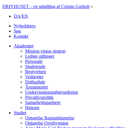
DRIVHUSET – en udstilling af Crispin Gurholt
»
DA
/
EN
Nyhedsbrev
Søg
Kontakt
Akademiet
Mission vision strategi
Ledige stillinger
Personale
Studerende
Bestyrelsen
Vedtægter
Driftsaftale
Årsrapporter
Undervisningsmiljøvurdering
Privatlivspolitik
Samarbejdspartnere
Historie
Studiet
Optagelse Basisuddannelse
Optagelse Overbygning