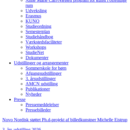
Anne Marie Carl-Nielsen program for kunst i offentlige
rum
Udveksling
Erasmus
KUNO
Studieordning
Semesterplan
Studiehåndbog
Værkstedsfaciliteter
Workshops
StudieNet
Dokumenter
Udstillinger og arrangementer
Sommerskole for børn
Afgangsudstillinger
3. årsudstillinger
AMCN udstilling
Publikationer
Nyheder
Presse
Pressemeddelelser
Pressebilleder
Novo Nordisk støttet Ph.d-projekt af billedkunstner Michelle Eistrup
3. års-udstilling 2026