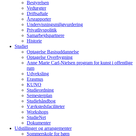
Bestyrelsen
Vedtægter
Driftsaftale
Årsrapporter
Undervisningsmiljøvurdering
Privatlivspolitik
Samarbejdspartnere
Historie
Studiet
Optagelse Basisuddannelse
Optagelse Overbygning
Anne Marie Carl-Nielsen program for kunst i offentlige
rum
Udveksling
Erasmus
KUNO
Studieordning
Semesterplan
Studiehåndbog
Værkstedsfaciliteter
Workshops
StudieNet
Dokumenter
Udstillinger og arrangementer
Sommerskole for børn