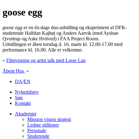
goose egg
goose egg
er en én-dags duo-udstilling og eksperiment af DFK-
studerende Halfdan Kajhøj og Anders Aarvik (med Ayshan
Qvortrup og Aske Hvitved) i FAA Project Room.
Udstillingen er åben torsdag d. 16. marts kl. 12.00-17.00 med
performance kl. 16.00. Alle er velkomne.
«
Filmvisning og artist talk med Lasse Lau
Åbent Hus
»
DA
/
EN
Nyhedsbrev
Søg
Kontakt
Akademiet
Mission vision strategi
Ledige stillinger
Personale
Studerende