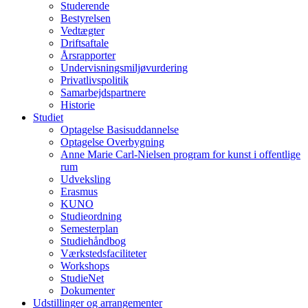
Studerende
Bestyrelsen
Vedtægter
Driftsaftale
Årsrapporter
Undervisningsmiljøvurdering
Privatlivspolitik
Samarbejdspartnere
Historie
Studiet
Optagelse Basisuddannelse
Optagelse Overbygning
Anne Marie Carl-Nielsen program for kunst i offentlige
rum
Udveksling
Erasmus
KUNO
Studieordning
Semesterplan
Studiehåndbog
Værkstedsfaciliteter
Workshops
StudieNet
Dokumenter
Udstillinger og arrangementer