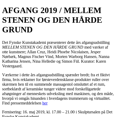
AFGANG 2019 / MELLEM
STENEN OG DEN HÅRDE
GRUND
Det Fynske Kunstakademi præsenterer dette års afgangsudstilling
MELLEM STENEN OG DEN HÅRDE GRUND
med værker af
otte kunstnere; Allan Cruz, Heidi Phoebe Nicolaisen, Jesper
Nørbæk, Magnus Fischer Vind, Morten Warborg Hansen, Nanna
Katharina Jensen, Nina Helledie og Simon Fiil. Kurator: Karen
Vestergaard.
Værkerne i dette års afgangsudstilling spænder bredt; fra et fiktivt
firma, hvis reklamer for førsteverdensklasse-produkter ruller over
skærmen hen til en summende massagestol omsluttet af et rum,
sortbeklædt af keramiske tunger videre mod forskelligartede
afsøgninger af menneskets udveksling med maskinen, og den måde,
hvorpå vi omgås hinanden i hverdagens trummerum og virtualitet.
Find pressemeddelelsen
her
Fernisering: 16. maj 2019, kl. 17.00 – 21.00 i Skulptursalen på Det
Fynske Kunstakademi.