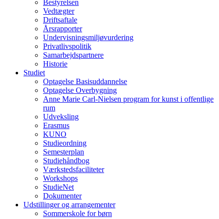
Bestyrelsen
Vedtægter
Driftsaftale
Årsrapporter
Undervisningsmiljøvurdering
Privatlivspolitik
Samarbejdspartnere
Historie
Studiet
Optagelse Basisuddannelse
Optagelse Overbygning
Anne Marie Carl-Nielsen program for kunst i offentlige
rum
Udveksling
Erasmus
KUNO
Studieordning
Semesterplan
Studiehåndbog
Værkstedsfaciliteter
Workshops
StudieNet
Dokumenter
Udstillinger og arrangementer
Sommerskole for børn