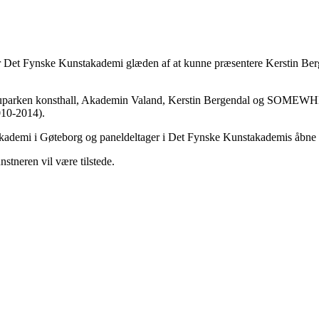
, har Det Fynske Kunstakademi glæden af at kunne præsentere Kerstin 
bouparken konsthall, Akademin Valand, Kerstin Bergendal og SOMEWHER
010-2014).
takademi i Gøteborg og paneldeltager i Det Fynske Kunstakademis åbne 
stneren vil være tilstede.