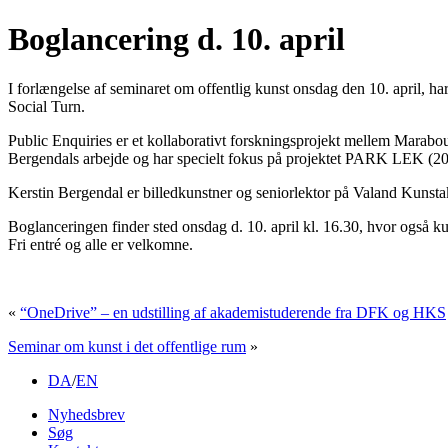
Boglancering d. 10. april
I forlængelse af seminaret om offentlig kunst onsdag den 10. april
Social Turn.
Public Enquiries er et kollaborativt forskningsprojekt mellem Mara
Bergendals arbejde og har specielt fokus på projektet PARK LEK (2
Kerstin Bergendal er billedkunstner og seniorlektor på Valand Kuns
Boglanceringen finder sted onsdag d. 10. april kl. 16.30, hvor også kun
Fri entré og alle er velkomne.
«
“OneDrive” – en udstilling af akademistuderende fra DFK og HKS
Seminar om kunst i det offentlige rum
»
DA
/
EN
Nyhedsbrev
Søg