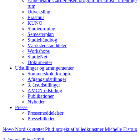
Anne Marie Carl-Nielsen program for kunst i offentlige
rum
Udveksling
Erasmus
KUNO
Studieordning
Semesterplan
Studiehåndbog
Værkstedsfaciliteter
Workshops
StudieNet
Dokumenter
Udstillinger og arrangementer
Sommerskole for børn
Afgangsudstillinger
3. årsudstillinger
AMCN udstilling
Publikationer
Nyheder
Presse
Pressemeddelelser
Pressebilleder
Novo Nordisk støttet Ph.d-projekt af billedkunstner Michelle Eistrup
3. års-udstilling 2026