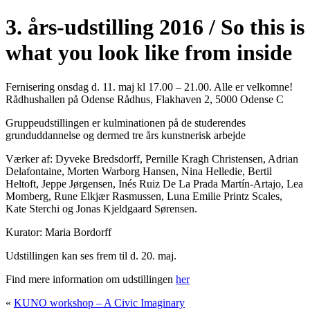
3. års-udstilling 2016 / So this is
what you look like from inside
Fernisering onsdag d. 11. maj kl 17.00 – 21.00. Alle er velkomne!
Rådhushallen på Odense Rådhus, Flakhaven 2, 5000 Odense C
Gruppeudstillingen er kulminationen på de studerendes
grunduddannelse og dermed tre års kunstnerisk arbejde
Værker af: Dyveke Bredsdorff, Pernille Kragh Christensen, Adrian
Delafontaine, Morten Warborg Hansen, Nina Helledie, Bertil
Heltoft, Jeppe Jørgensen, Inés Ruiz De La Prada Martín-Artajo, Lea
Momberg, Rune Elkjær Rasmussen, Luna Emilie Printz Scales,
Kate Sterchi og Jonas Kjeldgaard Sørensen.
Kurator: Maria Bordorff
Udstillingen kan ses frem til d. 20. maj.
Find mere information om udstillingen
her
«
KUNO workshop – A Civic Imaginary