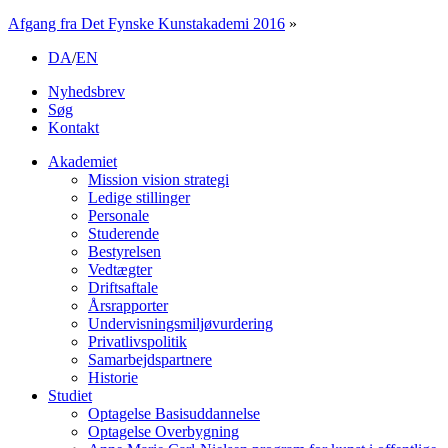
Afgang fra Det Fynske Kunstakademi 2016
»
DA
/
EN
Nyhedsbrev
Søg
Kontakt
Akademiet
Mission vision strategi
Ledige stillinger
Personale
Studerende
Bestyrelsen
Vedtægter
Driftsaftale
Årsrapporter
Undervisningsmiljøvurdering
Privatlivspolitik
Samarbejdspartnere
Historie
Studiet
Optagelse Basisuddannelse
Optagelse Overbygning