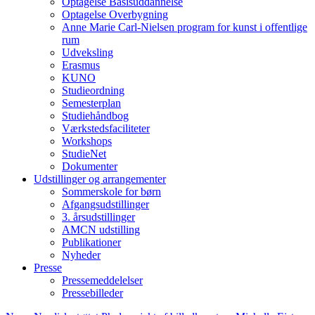
Optagelse Basisuddannelse
Optagelse Overbygning
Anne Marie Carl-Nielsen program for kunst i offentlige
rum
Udveksling
Erasmus
KUNO
Studieordning
Semesterplan
Studiehåndbog
Værkstedsfaciliteter
Workshops
StudieNet
Dokumenter
Udstillinger og arrangementer
Sommerskole for børn
Afgangsudstillinger
3. årsudstillinger
AMCN udstilling
Publikationer
Nyheder
Presse
Pressemeddelelser
Pressebilleder