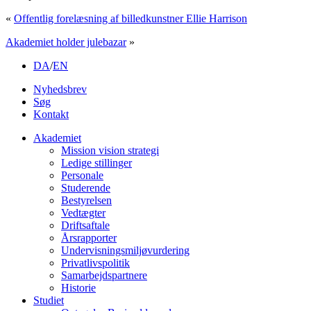
«
Offentlig forelæsning af billedkunstner Ellie Harrison
Akademiet holder julebazar
»
DA
/
EN
Nyhedsbrev
Søg
Kontakt
Akademiet
Mission vision strategi
Ledige stillinger
Personale
Studerende
Bestyrelsen
Vedtægter
Driftsaftale
Årsrapporter
Undervisningsmiljøvurdering
Privatlivspolitik
Samarbejdspartnere
Historie
Studiet