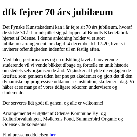
dfk fejrer 70 års jubilæum
Det Fynske Kunstakademi kan i år fejre sit 70 års jubilæum, hvoraf
de sidste 30 år har udspillet sig på toppen af Brandts Klædefabrik i
hjertet af Odense. I denne anledning holder vi et stort
jubilæumsarrangement torsdag d. 4 december kl. 17-20, hvor vi
inviterer offentligheden indenfor til en festlig aften.
Med taler, performances og en udstilling lavet af nuværende
studerende vil vi vende blikket tilbage og fortælle en unik historie
om stedets selvorganiserede ånd. Vi ønsker at hylde de engagerede
kræfter, som gennem tiden har præget akademiet og gjort det til den
dynamiske og progressive uddannelsesinstitution, skolen er i dag. Vi
håber at se mange af vores tidligere rektorer, undervisere og
studerende.
Der serveres lidt godt til ganen, og alle er velkomne!
Arrangementet er støttet af Odense Kommune By- og
Kulturforvaltningen, Møllerens Fond, Summerbird Organic og
Odense Chokoladehus
Find pressemeddelelsen
her