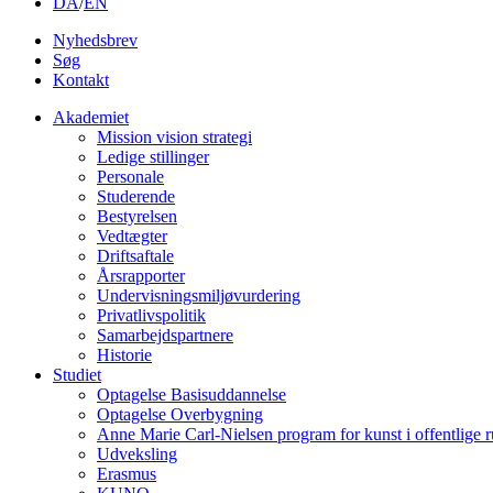
DA
/
EN
Nyhedsbrev
Søg
Kontakt
Akademiet
Mission vision strategi
Ledige stillinger
Personale
Studerende
Bestyrelsen
Vedtægter
Driftsaftale
Årsrapporter
Undervisningsmiljøvurdering
Privatlivspolitik
Samarbejdspartnere
Historie
Studiet
Optagelse Basisuddannelse
Optagelse Overbygning
Anne Marie Carl-Nielsen program for kunst i offentlige 
Udveksling
Erasmus