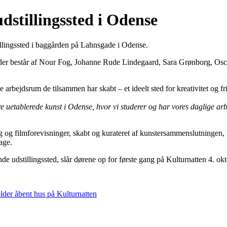
stillingssted i Odense
illingssted i baggården på Lahnsgade i Odense.
 der består af Nour Fog, Johanne Rude Lindegaard, Sara Grønborg, Osc
le arbejdsrum de tilsammen har skabt – et ideelt sted for kreativitet og fr
e uetablerede kunst i Odense, hvor vi studerer og har vores daglige a
 og filmforevisninger, skabt og kurateret af kunstersammenslutningen, 
age.
de udstillingssted, slår dørene op for første gang på Kulturnatten 4. 
lder åbent hus på Kulturnatten