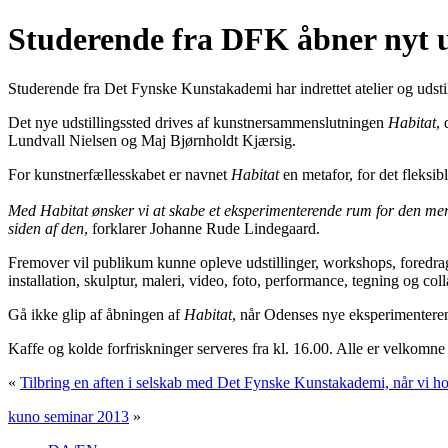
Studerende fra DFK åbner nyt ud
Studerende fra Det Fynske Kunstakademi har indrettet atelier og udst
Det nye udstillingssted drives af kunstnersammenslutningen
Habitat
,
Lundvall Nielsen og Maj Bjørnholdt Kjærsig.
For kunstnerfællesskabet er navnet
Habitat
en metafor, for det fleksib
Med Habitat ønsker vi at skabe et eksperimenterende rum for den mer
siden af den
, forklarer Johanne Rude Lindegaard.
Fremover vil publikum kunne opleve udstillinger, workshops, foredrag
installation, skulptur, maleri, video, foto, performance, tegning og coll
Gå ikke glip af åbningen af
Habitat
, når Odenses nye eksperimenteren
Kaffe og kolde forfriskninger serveres fra kl. 16.00. Alle er velkomne
«
Tilbring en aften i selskab med Det Fynske Kunstakademi, når vi ho
kuno seminar 2013
»