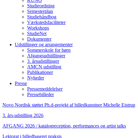
KUNO
Studieordning
Semesterplan
Studiehåndbog
Værkstedsfaciliteter
Workshops
StudieNet
Dokumenter
Udstillinger og arrangementer
Sommerskole for børn
Afgangsudstillinger
3. årsudstillinger
AMCN udstilling
Publikationer
Nyheder
Presse
Pressemeddelelser
Pressebilleder
Novo Nordisk støttet Ph.d-projekt af billedkunstner Michelle Eistrup
3. års-udstilling 2026
AFGANG 2026 / katalogreception, performances og artist talks
Lektorat i billedbaseret praksis