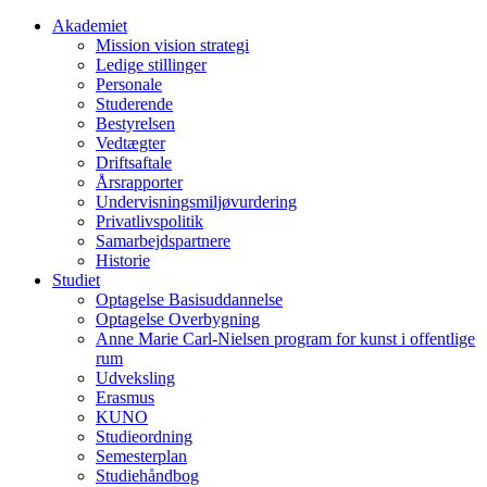
Akademiet
Mission vision strategi
Ledige stillinger
Personale
Studerende
Bestyrelsen
Vedtægter
Driftsaftale
Årsrapporter
Undervisningsmiljøvurdering
Privatlivspolitik
Samarbejdspartnere
Historie
Studiet
Optagelse Basisuddannelse
Optagelse Overbygning
Anne Marie Carl-Nielsen program for kunst i offentlige
rum
Udveksling
Erasmus
KUNO
Studieordning
Semesterplan
Studiehåndbog