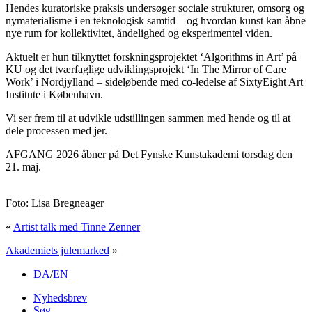
Hendes kuratoriske praksis undersøger sociale strukturer, omsorg og
nymaterialisme i en teknologisk samtid – og hvordan kunst kan åbne
nye rum for kollektivitet, åndelighed og eksperimentel viden.
Aktuelt er hun tilknyttet forskningsprojektet ‘Algorithms in Art’ på
KU og det tværfaglige udviklingsprojekt ‘In The Mirror of Care
Work’ i Nordjylland – sideløbende med co‑ledelse af SixtyEight Art
Institute i København.
Vi ser frem til at udvikle udstillingen sammen med hende og til at
dele processen med jer.
AFGANG 2026 åbner på Det Fynske Kunstakademi torsdag den
21. maj.
Foto: Lisa Bregneager
«
Artist talk med Tinne Zenner
Akademiets julemarked
»
DA
/
EN
Nyhedsbrev
Søg