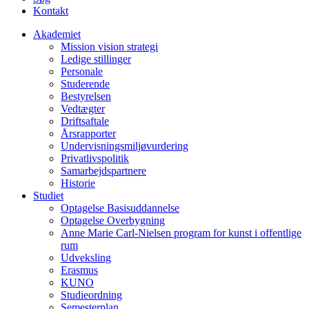
Kontakt
Akademiet
Mission vision strategi
Ledige stillinger
Personale
Studerende
Bestyrelsen
Vedtægter
Driftsaftale
Årsrapporter
Undervisningsmiljøvurdering
Privatlivspolitik
Samarbejdspartnere
Historie
Studiet
Optagelse Basisuddannelse
Optagelse Overbygning
Anne Marie Carl-Nielsen program for kunst i offentlige
rum
Udveksling
Erasmus
KUNO
Studieordning
Semesterplan