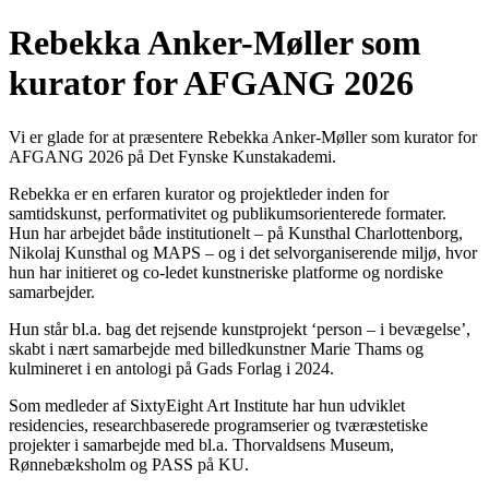
Rebekka Anker-Møller som
kurator for AFGANG 2026
Vi er glade for at præsentere Rebekka Anker-Møller som kurator for
AFGANG 2026 på Det Fynske Kunstakademi.
Rebekka er en erfaren kurator og projektleder inden for
samtidskunst, performativitet og publikumsorienterede formater.
Hun har arbejdet både institutionelt – på Kunsthal Charlottenborg,
Nikolaj Kunsthal og MAPS – og i det selvorganiserende miljø, hvor
hun har initieret og co-ledet kunstneriske platforme og nordiske
samarbejder.
Hun står bl.a. bag det rejsende kunstprojekt ‘person – i bevægelse’,
skabt i nært samarbejde med billedkunstner Marie Thams og
kulmineret i en antologi på Gads Forlag i 2024.
Som medleder af SixtyEight Art Institute har hun udviklet
residencies, researchbaserede programserier og tværæstetiske
projekter i samarbejde med bl.a. Thorvaldsens Museum,
Rønnebæksholm og PASS på KU.